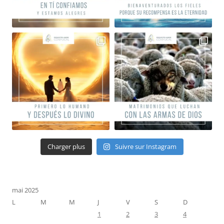
Charger plus
Suivre sur Instagram
mai 2025
L
M
M
J
V
S
D
1
2
3
4