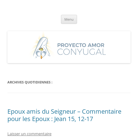
Aller
au
Proyecto Amor Conyugal
contenu
Un proyecto misionero de María para el Matrimonio y la Familia.
Menu
ARCHIVES QUOTIDIENNES :
Epoux amis du Seigneur – Commentaire
pour les Epoux : Jean 15, 12-17
Laisser un commentaire