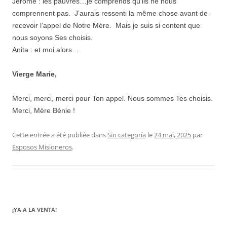
Jérôme : les pauvres…je comprends qu’ils ne nous
comprennent pas. J’aurais ressenti la même chose avant de
recevoir l’appel de Notre Mère. Mais je suis si content que
nous soyons Ses choisis.
Anita : et moi alors…
Vierge Marie,
Merci, merci, merci pour Ton appel. Nous sommes Tes choisis.
Merci, Mère Bénie !
Cette entrée a été publiée dans
Sin categoría
le
24 mai, 2025
par
Esposos Misioneros
.
¡YA A LA VENTA!