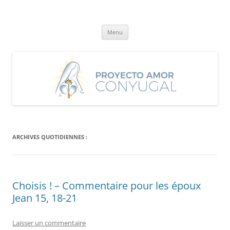
Aller
au
Proyecto Amor Conyugal
contenu
Un proyecto misionero de María para el Matrimonio y la Familia.
Menu
ARCHIVES QUOTIDIENNES :
Choisis ! – Commentaire pour les époux
Jean 15, 18-21
Laisser un commentaire