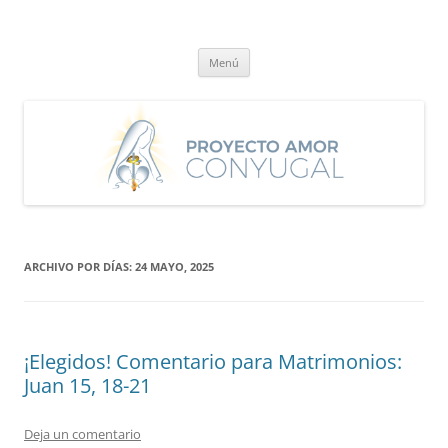
Saltar
al
Proyecto Amor Conyugal
contenido
Un proyecto misionero de María para el Matrimonio y la Familia.
Menú
ARCHIVO POR DÍAS:
24 MAYO, 2025
¡Elegidos! Comentario para Matrimonios:
Juan 15, 18-21
Deja un comentario