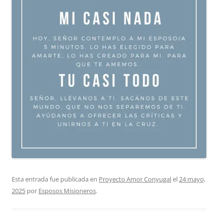
Esta entrada fue publicada en
Proyecto Amor Conyugal
el
24 mayo,
2025
por
Esposos Misioneros
.