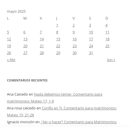
mayo 2025
L
M
X
J
V
S
D
1
2
3
4
5
6
7
8
9
10
11
12
13
14
15
16
17
18
19
20
21
22
23
24
25
26
27
28
29
30
31
« Abr
Jun »
COMENTARIOS RECIENTES
Ana Caicedo
en
Nada debemos temer. Comentario para
matrimonios: Mateo 17, 1-9
Ana rosa caicedo
en
Confío en Ti. Comentario para matrimonios:
Mateo 15, 21-28
Ignacio monzón
en
¿Ser o hacer? Comentario para Matrimonios:
Mateo 15, 1-2. 10-14