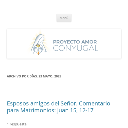
Saltar
al
Proyecto Amor Conyugal
contenido
Un proyecto misionero de María para el Matrimonio y la Familia.
Menú
ARCHIVO POR DÍAS:
23 MAYO, 2025
Esposos amigos del Señor. Comentario
para Matrimonios: Juan 15, 12-17
1 respuesta