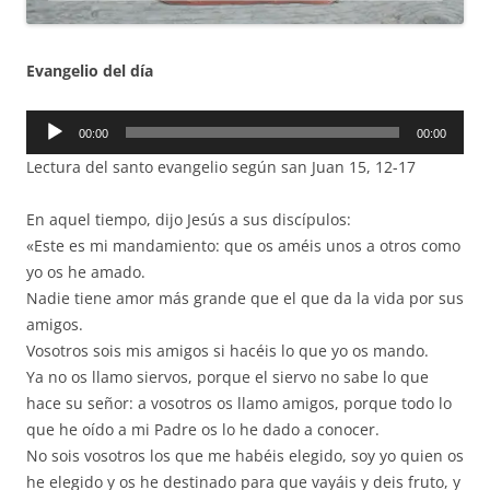
Evangelio del día
Reproductor
00:00
00:00
de
Lectura del santo evangelio según san Juan 15, 12-17
audio
En aquel tiempo, dijo Jesús a sus discípulos:
«Este es mi mandamiento: que os améis unos a otros como
yo os he amado.
Nadie tiene amor más grande que el que da la vida por sus
amigos.
Vosotros sois mis amigos si hacéis lo que yo os mando.
Ya no os llamo siervos, porque el siervo no sabe lo que
hace su señor: a vosotros os llamo amigos, porque todo lo
que he oído a mi Padre os lo he dado a conocer.
No sois vosotros los que me habéis elegido, soy yo quien os
he elegido y os he destinado para que vayáis y deis fruto, y