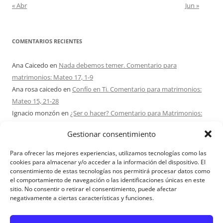
« Abr
Jun »
COMENTARIOS RECIENTES
Ana Caicedo
en
Nada debemos temer. Comentario para
matrimonios: Mateo 17, 1-9
Ana rosa caicedo
en
Confío en Ti. Comentario para matrimonios:
Mateo 15, 21-28
Ignacio monzón
en
¿Ser o hacer? Comentario para Matrimonios:
Mateo 15, 1-2. 10-14
Gestionar consentimiento
Maria Asuncion Herrero Mendez
en
¿Ser o hacer? Comentario para
Matrimonios: Mateo 15, 1-2. 10-14
Para ofrecer las mejores experiencias, utilizamos tecnologías como las
Sandra Karina Solomita
en
RETIRO MATRIMONIOS BUENOS AIRES
cookies para almacenar y/o acceder a la información del dispositivo. El
consentimiento de estas tecnologías nos permitirá procesar datos como
7 – 9 AGOSTO 2026
el comportamiento de navegación o las identificaciones únicas en este
sitio. No consentir o retirar el consentimiento, puede afectar
negativamente a ciertas características y funciones.
Aviso Legal