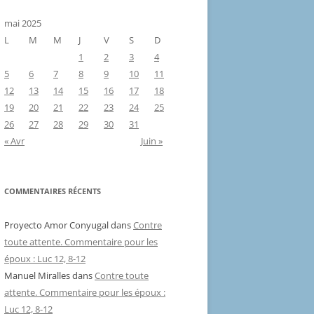
mai 2025
L
M
M
J
V
S
D
1
2
3
4
5
6
7
8
9
10
11
12
13
14
15
16
17
18
19
20
21
22
23
24
25
26
27
28
29
30
31
« Avr
Juin »
COMMENTAIRES RÉCENTS
Proyecto Amor Conyugal
dans
Contre
toute attente. Commentaire pour les
époux : Luc 12, 8-12
Manuel Miralles
dans
Contre toute
attente. Commentaire pour les époux :
Luc 12, 8-12