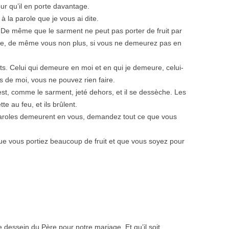
 pour qu’il en porte davantage.
à la parole que je vous ai dite.
e même que le sarment ne peut pas porter de fruit par
gne, de même vous non plus, si vous ne demeurez pas en
nts. Celui qui demeure en moi et en qui je demeure, celui-
rs de moi, vous ne pouvez rien faire.
st, comme le sarment, jeté dehors, et il se dessèche. Les
e au feu, et ils brûlent.
aroles demeurent en vous, demandez tout ce que vous
 que vous portiez beaucoup de fruit et que vous soyez pour
e dessein du Père pour notre mariage. Et qu’il soit