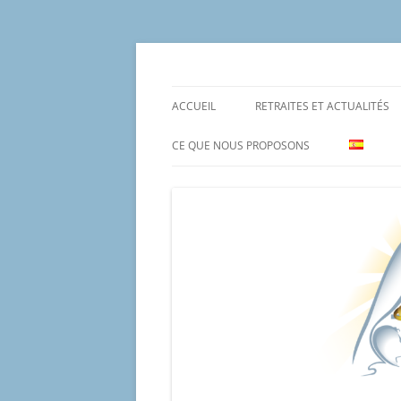
Aller
au
contenu
Un proyecto misionero de María para el Mat
Proyecto Amor Con
ACCUEIL
RETRAITES ET ACTUALITÉS
CE QUE NOUS PROPOSONS