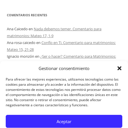
COMENTARIOS RECIENTES
Ana Caicedo
en
Nada debemos temer. Comentario para
matrimonios: Mateo 17, 1-9
Ana rosa caicedo
en
Confío en Ti. Comentario para matrimonios:
Mateo 15, 21-28
Ignacio monzón
en
¿Ser o hacer? Comentario para Matrimonios:
Mateo 15, 1-2. 10-14
Gestionar consentimiento
Maria Asuncion Herrero Mendez
en
¿Ser o hacer? Comentario para
Matrimonios: Mateo 15, 1-2. 10-14
Para ofrecer las mejores experiencias, utilizamos tecnologías como las
Sandra Karina Solomita
en
RETIRO MATRIMONIOS BUENOS AIRES
cookies para almacenar y/o acceder a la información del dispositivo. El
consentimiento de estas tecnologías nos permitirá procesar datos como
7 – 9 AGOSTO 2026
el comportamiento de navegación o las identificaciones únicas en este
sitio. No consentir o retirar el consentimiento, puede afectar
negativamente a ciertas características y funciones.
Aviso Legal
Aceptar