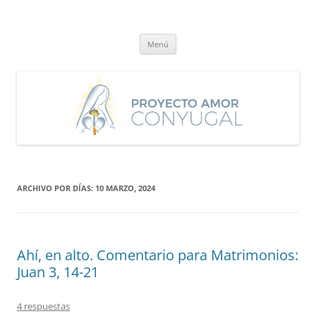
Saltar
al
Proyecto Amor Conyugal
contenido
Un proyecto misionero de María para el Matrimonio y la Familia.
Menú
ARCHIVO POR DÍAS:
10 MARZO, 2024
Ahí, en alto. Comentario para Matrimonios:
Juan 3, 14-21
4 respuestas