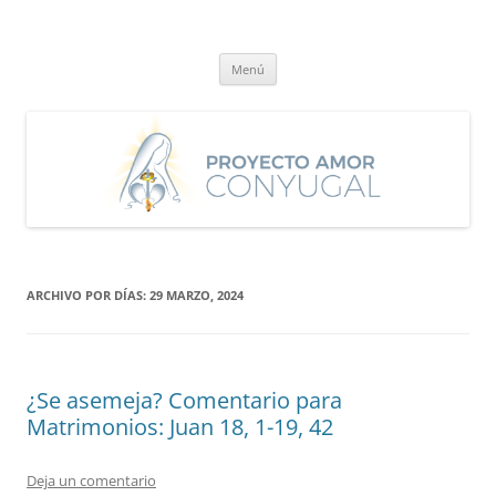
Saltar
al
Proyecto Amor Conyugal
contenido
Un proyecto misionero de María para el Matrimonio y la Familia.
Menú
ARCHIVO POR DÍAS:
29 MARZO, 2024
¿Se asemeja? Comentario para
Matrimonios: Juan 18, 1-19, 42
Deja un comentario