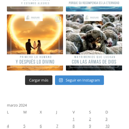
Cargar más
Seguir en Instagram
marzo 2024
L
M
X
J
V
S
D
1
2
3
4
5
6
7
8
9
10