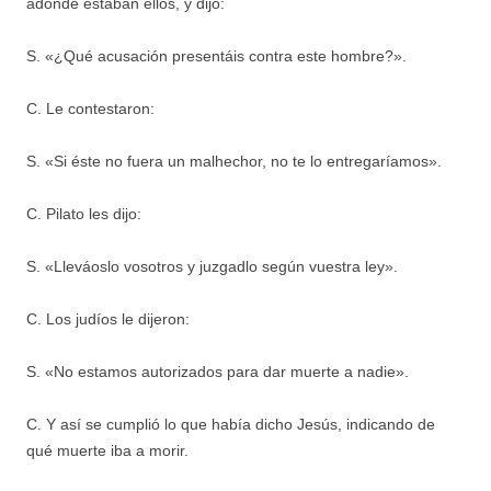
adonde estaban ellos, y dijo:
S. «¿Qué acusación presentáis contra este hombre?».
C. Le contestaron:
S. «Si éste no fuera un malhechor, no te lo entregaríamos».
C. Pilato les dijo:
S. «Lleváoslo vosotros y juzgadlo según vuestra ley».
C. Los judíos le dijeron:
S. «No estamos autorizados para dar muerte a nadie».
C. Y así se cumplió lo que había dicho Jesús, indicando de
qué muerte iba a morir.