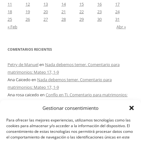
11
12
13
14
15
16
17
18
19
20
21
22
23
24
25
26
27
28
29
30
31
« Feb
Abr »
COMENTARIOS RECIENTES
Petry de Manuel
en
Nada debemos temer. Comentario para
matrimonios: Mateo 17, 1-9
Ana Caicedo
en
Nada debemos temer. Comentario para
matrimonios: Mateo 17, 1-9
Ana rosa caicedo
en
Confío en Ti. Comentario para matrimonios:
Mateo 15, 21-28
Gestionar consentimiento
Ignacio monzón
en
¿Ser o hacer? Comentario para Matrimonios:
Mateo 15, 1-2. 10-14
Para ofrecer las mejores experiencias, utilizamos tecnologías como las
Maria Asuncion Herrero Mendez
en
¿Ser o hacer? Comentario para
cookies para almacenar y/o acceder a la información del dispositivo. El
consentimiento de estas tecnologías nos permitirá procesar datos como
Matrimonios: Mateo 15, 1-2. 10-14
el comportamiento de navegación o las identificaciones únicas en este