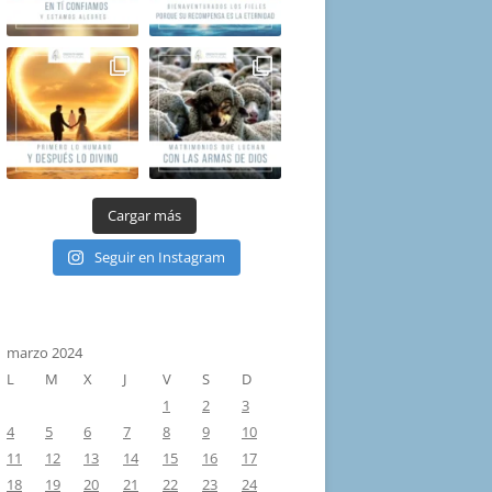
Cargar más
Seguir en Instagram
marzo 2024
L
M
X
J
V
S
D
1
2
3
4
5
6
7
8
9
10
11
12
13
14
15
16
17
18
19
20
21
22
23
24