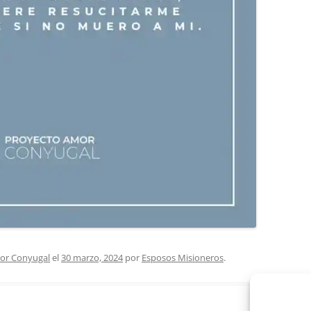
or Conyugal
el
30 marzo, 2024
por
Esposos Misioneros
.