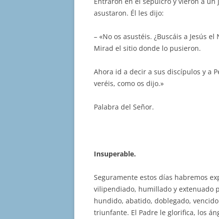
Entraron en el sepulcro y vieron a un 
asustaron. Él les dijo:
– «No os asustéis. ¿Buscáis a Jesús el
Mirad el sitio donde lo pusieron.
Ahora id a decir a sus discípulos y a Pe
veréis, como os dijo.»
Palabra del Señor.
Insuperable.
Seguramente estos días habremos expe
vilipendiado, humillado y extenuado p
hundido, abatido, doblegado, vencido.
triunfante. El Padre le glorifica, los á