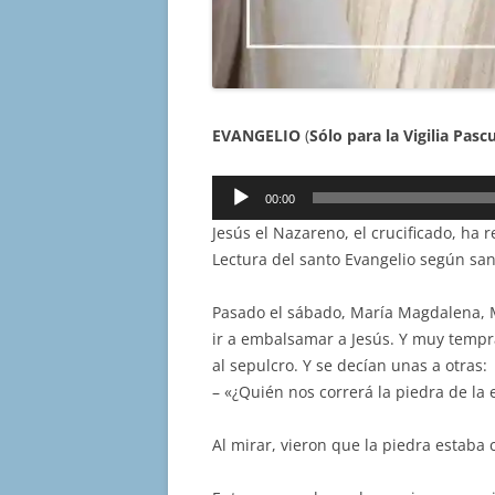
EVANGELIO
(
Sólo para la Vigilia Pasc
Reproductor
00:00
de
Jesús el Nazareno, el crucificado, ha r
audio
Lectura del santo Evangelio según san
Pasado el sábado, María Magdalena, 
ir a embalsamar a Jesús. Y muy tempran
al sepulcro. Y se decían unas a otras:
– «¿Quién nos correrá la piedra de la 
Al mirar, vieron que la piedra estaba