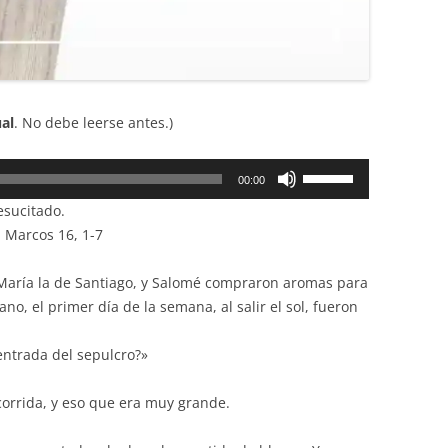
ual
. No debe leerse antes.)
Utiliza
00:00
las
esucitado.
teclas
 Marcos 16, 1-7
de
flecha
María la de Santiago, y Salomé compraron aromas para
arriba/abajo
o, el primer día de la semana, al salir el sol, fueron
para
aumentar
entrada del sepulcro?»
o
disminuir
 corrida, y eso que era muy grande.
el
volumen.