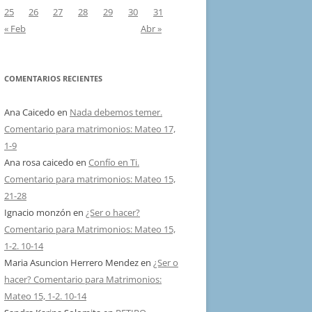
25
26
27
28
29
30
31
« Feb
Abr »
COMENTARIOS RECIENTES
Ana Caicedo
en
Nada debemos temer.
Comentario para matrimonios: Mateo 17,
1-9
Ana rosa caicedo
en
Confío en Ti.
Comentario para matrimonios: Mateo 15,
21-28
Ignacio monzón
en
¿Ser o hacer?
Comentario para Matrimonios: Mateo 15,
1-2. 10-14
Maria Asuncion Herrero Mendez
en
¿Ser o
hacer? Comentario para Matrimonios:
Mateo 15, 1-2. 10-14