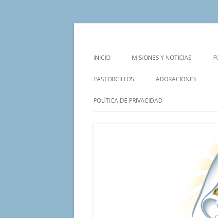
Saltar
al
contenido
Un proyecto misionero de María para el Mat
Proyecto Amor Con
INICIO
MISIONES Y NOTICIAS
F
PASTORCILLOS
ADORACIONES
POLÍTICA DE PRIVACIDAD