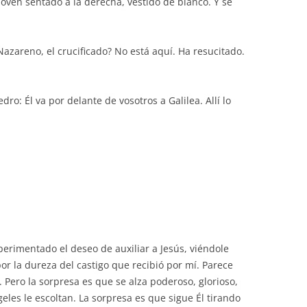
joven sentado a la derecha, vestido de blanco. Y se
 Nazareno, el crucificado? No está aquí. Ha resucitado.
dro: Él va por delante de vosotros a Galilea. Allí lo
rimentado el deseo de auxiliar a Jesús, viéndole
or la dureza del castigo que recibió por mí. Parece
 Pero la sorpresa es que se alza poderoso, glorioso,
ngeles le escoltan. La sorpresa es que sigue Él tirando