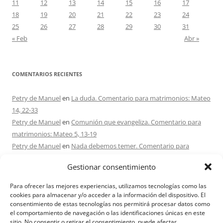
11
12
13
14
15
16
17
18
19
20
21
22
23
24
25
26
27
28
29
30
31
« Feb
Abr »
COMENTARIOS RECIENTES
Petry de Manuel
en
La duda. Comentario para matrimonios: Mateo
14, 22-33
Petry de Manuel
en
Comunión que evangeliza. Comentario para
matrimonios: Mateo 5, 13-19
Petry de Manuel
en
Nada debemos temer. Comentario para
matrimonios: Mateo 17, 1-9
Gestionar consentimiento
Ana Caicedo
en
Nada debemos temer. Comentario para
matrimonios: Mateo 17, 1-9
Para ofrecer las mejores experiencias, utilizamos tecnologías como las
Ana rosa caicedo
en
Confío en Ti. Comentario para matrimonios:
cookies para almacenar y/o acceder a la información del dispositivo. El
consentimiento de estas tecnologías nos permitirá procesar datos como
Mateo 15, 21-28
el comportamiento de navegación o las identificaciones únicas en este
sitio. No consentir o retirar el consentimiento, puede afectar