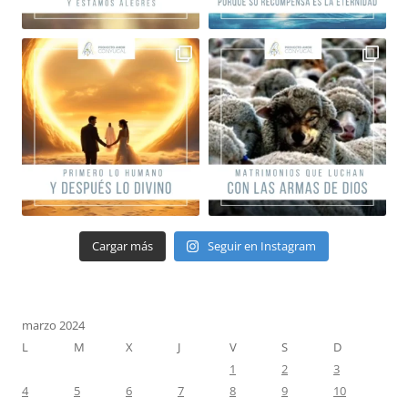
Cargar más
Seguir en Instagram
marzo 2024
L
M
X
J
V
S
D
1
2
3
4
5
6
7
8
9
10