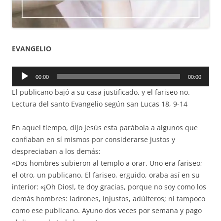
EVANGELIO
Reproductor
00:00
00:00
de
El publicano bajó a su casa justificado, y el fariseo no.
audio
Lectura del santo Evangelio según san Lucas 18, 9-14
En aquel tiempo, dijo Jesús esta parábola a algunos que
confiaban en sí mismos por considerarse justos y
despreciaban a los demás:
«Dos hombres subieron al templo a orar. Uno era fariseo;
el otro, un publicano. El fariseo, erguido, oraba así en su
interior: «¡Oh Dios!, te doy gracias, porque no soy como los
demás hombres: ladrones, injustos, adúlteros; ni tampoco
como ese publicano. Ayuno dos veces por semana y pago