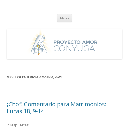
Saltar
al
Proyecto Amor Conyugal
contenido
Un proyecto misionero de María para el Matrimonio y la Familia.
Menú
ARCHIVO POR DÍAS:
9 MARZO, 2024
¡Chof! Comentario para Matrimonios:
Lucas 18, 9-14
2 respuestas