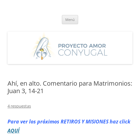
Saltar
al
Proyecto Amor Conyugal
contenido
Un proyecto misionero de María para el Matrimonio y la Familia.
Menú
Ahí, en alto. Comentario para Matrimonios:
Juan 3, 14-21
4 respuestas
Para ver los próximos RETIROS
Y MISIONES haz click
AQUÍ