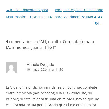
Navegación
←
¡Chof! Comentario para
Porque creo, veo. Comentario
de
Matrimonios: Lucas 18, 9-14
para Matrimonios: Juan 4, 43-
entradas
54
→
4 comentarios en “
Ahí, en alto. Comentario para
Matrimonios: Juan 3, 14-21
”
Manolo Delgado
10 marzo, 2024 a las 11:10
La Vida, o mejor dicho, mi vida, es un continuo combate
entre la tiniebla (mis pecados) y la Luz (Jesucristo, su
Palabra) si esta Palabra triunfa en mi vida, hoy sé que no
es obra mía, actua por la Gracia que Él me otorga, para