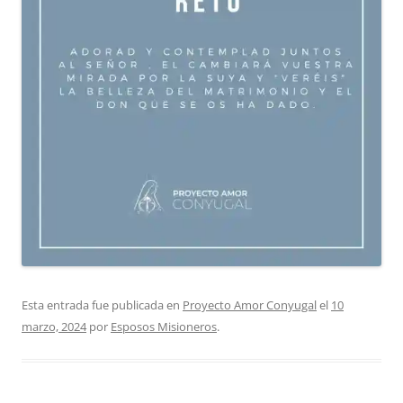
Esta entrada fue publicada en
Proyecto Amor Conyugal
el
10
marzo, 2024
por
Esposos Misioneros
.