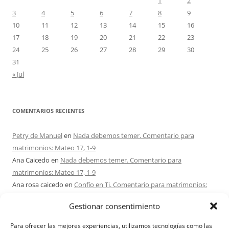
1
2
3
4
5
6
7
8
9
10
11
12
13
14
15
16
17
18
19
20
21
22
23
24
25
26
27
28
29
30
31
« Jul
COMENTARIOS RECIENTES
Petry de Manuel
en
Nada debemos temer. Comentario para
matrimonios: Mateo 17, 1-9
Ana Caicedo
en
Nada debemos temer. Comentario para
matrimonios: Mateo 17, 1-9
Ana rosa caicedo
en
Confío en Ti. Comentario para matrimonios:
Mateo 15, 21-28
Gestionar consentimiento
Ignacio monzón
en
¿Ser o hacer? Comentario para Matrimonios:
Mateo 15, 1-2. 10-14
Para ofrecer las mejores experiencias, utilizamos tecnologías como las