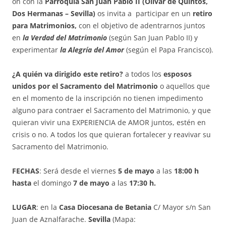
ón con la
Parroquia San Juan Pablo II (Olivar de Quintos,
Dos Hermanas – Sevilla)
os invita a participar en un
retiro
para Matrimonios,
con el objetivo de adentrarnos juntos
en
la Verdad del Matrimonio
(según San Juan Pablo II) y
experimentar
la Alegría del Amor
(según el Papa Francisco).
¿A quién va dirigido este retiro?
a todos los
esposos
unidos por el Sacramento del Matrimonio
o aquellos que
en el momento de la inscripción no tienen impedimento
alguno para contraer el Sacramento del Matrimonio, y que
quieran vivir una EXPERIENCIA de AMOR juntos, estén en
crisis o no. A todos los que quieran fortalecer y reavivar su
Sacramento del Matrimonio.
FECHAS
: Será desde el viernes
5 de mayo
a las
18:00 h
hasta
el domingo
7 de mayo
a las
17:30 h.
LUGAR
: en la
Casa Diocesana de Betania
C/ Mayor s/n San
Juan de Aznalfarache.
Sevilla
(Mapa: