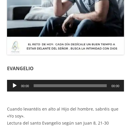
EVANGELIO
Reproductor
00:00
00:00
de
audio
Cuando levantéis en alto al Hijo del hombre, sabréis que
«Yo soy».
Lectura del santo Evangelio según san Juan 8, 21-30