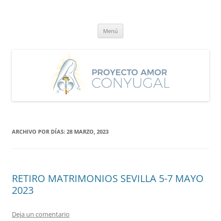
Saltar
al
Proyecto Amor Conyugal
contenido
Un proyecto misionero de María para el Matrimonio y la Familia.
Menú
ARCHIVO POR DÍAS:
28 MARZO, 2023
RETIRO MATRIMONIOS SEVILLA 5-7 MAYO
2023
Deja un comentario