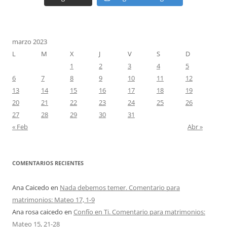
marzo 2023
L
M
X
J
V
S
D
1
2
3
4
5
6
7
8
9
10
11
12
13
14
15
16
17
18
19
20
21
22
23
24
25
26
27
28
29
30
31
« Feb
Abr »
COMENTARIOS RECIENTES
Ana Caicedo
en
Nada debemos temer. Comentario para
matrimonios: Mateo 17, 1-9
Ana rosa caicedo
en
Confío en Ti. Comentario para matrimonios:
Mateo 15, 21-28