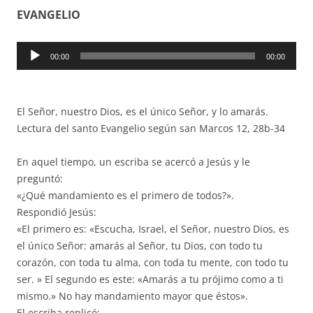
EVANGELIO
Reproductor
00:00
00:00
de
audio
El Señor, nuestro Dios, es el único Señor, y lo amarás.
Lectura del santo Evangelio según san Marcos 12, 28b-34
En aquel tiempo, un escriba se acercó a Jesús y le
preguntó:
«¿Qué mandamiento es el primero de todos?».
Respondió Jesús:
«El primero es: «Escucha, Israel, el Señor, nuestro Dios, es
el único Señor: amarás al Señor, tu Dios, con todo tu
corazón, con toda tu alma, con toda tu mente, con todo tu
ser. » El segundo es este: «Amarás a tu prójimo como a ti
mismo.» No hay mandamiento mayor que éstos».
El escriba replicó: