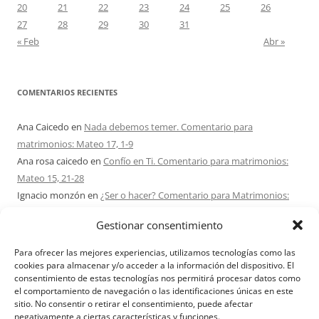
20
21
22
23
24
25
26
27
28
29
30
31
« Feb
Abr »
COMENTARIOS RECIENTES
Ana Caicedo
en
Nada debemos temer. Comentario para
matrimonios: Mateo 17, 1-9
Ana rosa caicedo
en
Confío en Ti. Comentario para matrimonios:
Mateo 15, 21-28
Ignacio monzón
en
¿Ser o hacer? Comentario para Matrimonios:
Mateo 15, 1-2. 10-14
Gestionar consentimiento
Maria Asuncion Herrero Mendez
en
¿Ser o hacer? Comentario para
Matrimonios: Mateo 15, 1-2. 10-14
Para ofrecer las mejores experiencias, utilizamos tecnologías como las
Sandra Karina Solomita
en
RETIRO MATRIMONIOS BUENOS AIRES
cookies para almacenar y/o acceder a la información del dispositivo. El
consentimiento de estas tecnologías nos permitirá procesar datos como
7 – 9 AGOSTO 2026
el comportamiento de navegación o las identificaciones únicas en este
sitio. No consentir o retirar el consentimiento, puede afectar
negativamente a ciertas características y funciones.