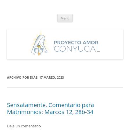
Saltar
al
Proyecto Amor Conyugal
contenido
Un proyecto misionero de María para el Matrimonio y la Familia.
Menú
ARCHIVO POR DÍAS:
17 MARZO, 2023
Sensatamente. Comentario para
Matrimonios: Marcos 12, 28b-34
Deja un comentario