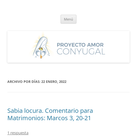
Saltar
al
Proyecto Amor Conyugal
contenido
Un proyecto misionero de María para el Matrimonio y la Familia.
Menú
ARCHIVO POR DÍAS:
22 ENERO, 2022
Sabia locura. Comentario para
Matrimonios: Marcos 3, 20-21
1 respuesta