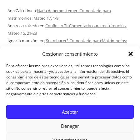
Ana Caicedo
en
Nada debemos temer. Comentario para
matrimonios: Mateo 17, 1-9
Ana rosa caicedo
en
Confío en Ti. Comentario para matrimonios:
Mateo 15, 21-28
Ignacio monzón
en
¿Ser o hacer? Comentario para Matrimonios:
Mateo 15, 1-2. 10-14
Gestionar consentimiento
Maria Asuncion Herrero Mendez
en
¿Ser o hacer? Comentario para
Matrimonios: Mateo 15, 1-2. 10-14
Para ofrecer las mejores experiencias, utilizamos tecnologías como las
Sandra Karina Solomita
en
RETIRO MATRIMONIOS BUENOS AIRES
cookies para almacenar y/o acceder a la información del dispositivo. El
consentimiento de estas tecnologías nos permitirá procesar datos como
7 – 9 AGOSTO 2026
el comportamiento de navegación o las identificaciones únicas en este
sitio. No consentir o retirar el consentimiento, puede afectar
negativamente a ciertas características y funciones.
Aviso Legal
Aceptar
Denegar
Ver preferencias