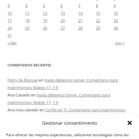
3
4
5
6
7
8
9
10
11
12
13
14
15
16
17
18
19
20
21
22
23
24
25
26
27
28
29
30
31
« Abr
Jun »
COMENTARIOS RECIENTES
Petry de Manuel
en
Nada debemos temer. Comentario para
matrimonios: Mateo 17, 1-9
Ana Caicedo
en
Nada debemos temer. Comentario para
matrimonios: Mateo 17, 1-9
Ana rosa caicedo
en
Confío en Ti. Comentario para matrimonios:
Mateo 15, 21-28
Gestionar consentimiento
Ignacio monzón
en
¿Ser o hacer? Comentario para Matrimonios:
Mateo 15, 1-2. 10-14
Para ofrecer las mejores experiencias, utilizamos tecnologías como las