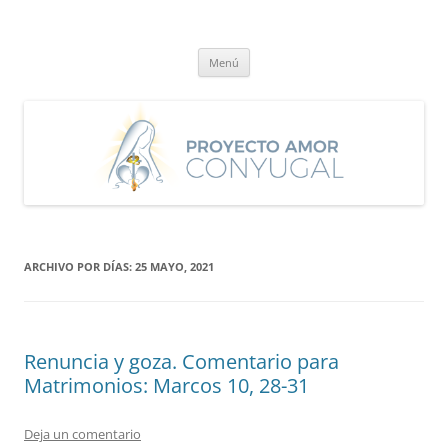
Saltar
al
Proyecto Amor Conyugal
contenido
Un proyecto misionero de María para el Matrimonio y la Familia.
Menú
ARCHIVO POR DÍAS:
25 MAYO, 2021
Renuncia y goza. Comentario para
Matrimonios: Marcos 10, 28-31
Deja un comentario