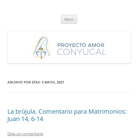
Saltar
al
Proyecto Amor Conyugal
contenido
Un proyecto misionero de María para el Matrimonio y la Familia.
Menú
ARCHIVO POR DÍAS:
3 MAYO, 2021
La brújula. Comentario para Matrimonios:
Juan 14, 6-14
Deja un comentario