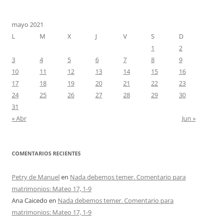
mayo 2021
L
M
X
J
V
S
D
1
2
3
4
5
6
7
8
9
10
11
12
13
14
15
16
17
18
19
20
21
22
23
24
25
26
27
28
29
30
31
« Abr
Jun »
COMENTARIOS RECIENTES
Petry de Manuel
en
Nada debemos temer. Comentario para
matrimonios: Mateo 17, 1-9
Ana Caicedo
en
Nada debemos temer. Comentario para
matrimonios: Mateo 17, 1-9