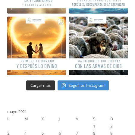
Cargar más
Seguir en Instagram
mayo 2021
L
M
X
J
V
S
D
1
2
3
4
5
6
7
8
9