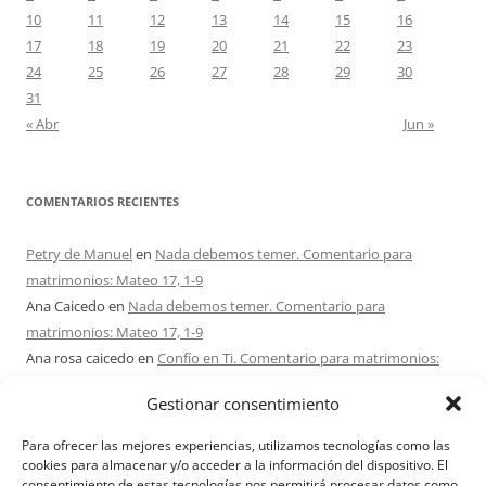
10
11
12
13
14
15
16
17
18
19
20
21
22
23
24
25
26
27
28
29
30
31
« Abr
Jun »
COMENTARIOS RECIENTES
Petry de Manuel
en
Nada debemos temer. Comentario para
matrimonios: Mateo 17, 1-9
Ana Caicedo
en
Nada debemos temer. Comentario para
matrimonios: Mateo 17, 1-9
Ana rosa caicedo
en
Confío en Ti. Comentario para matrimonios:
Mateo 15, 21-28
Gestionar consentimiento
Ignacio monzón
en
¿Ser o hacer? Comentario para Matrimonios:
Mateo 15, 1-2. 10-14
Para ofrecer las mejores experiencias, utilizamos tecnologías como las
Maria Asuncion Herrero Mendez
en
¿Ser o hacer? Comentario para
cookies para almacenar y/o acceder a la información del dispositivo. El
consentimiento de estas tecnologías nos permitirá procesar datos como