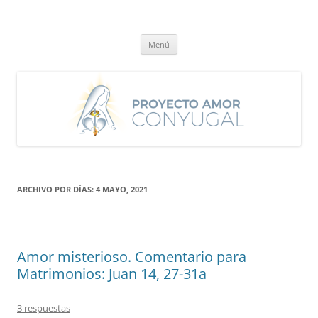
Saltar
al
Proyecto Amor Conyugal
contenido
Un proyecto misionero de María para el Matrimonio y la Familia.
Menú
ARCHIVO POR DÍAS:
4 MAYO, 2021
Amor misterioso. Comentario para
Matrimonios: Juan 14, 27-31a
3 respuestas