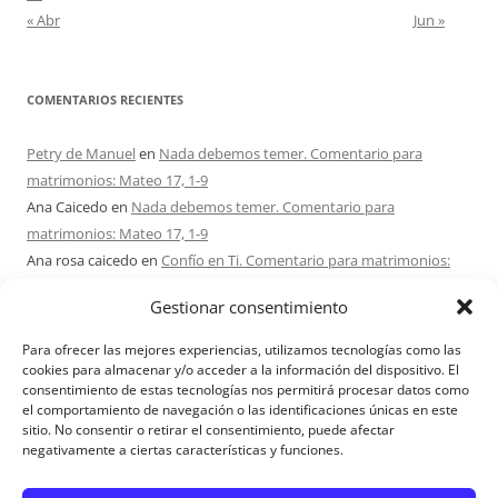
« Abr
Jun »
COMENTARIOS RECIENTES
Petry de Manuel
en
Nada debemos temer. Comentario para
matrimonios: Mateo 17, 1-9
Ana Caicedo
en
Nada debemos temer. Comentario para
matrimonios: Mateo 17, 1-9
Ana rosa caicedo
en
Confío en Ti. Comentario para matrimonios:
Mateo 15, 21-28
Gestionar consentimiento
Ignacio monzón
en
¿Ser o hacer? Comentario para Matrimonios:
Mateo 15, 1-2. 10-14
Para ofrecer las mejores experiencias, utilizamos tecnologías como las
Maria Asuncion Herrero Mendez
en
¿Ser o hacer? Comentario para
cookies para almacenar y/o acceder a la información del dispositivo. El
consentimiento de estas tecnologías nos permitirá procesar datos como
Matrimonios: Mateo 15, 1-2. 10-14
el comportamiento de navegación o las identificaciones únicas en este
sitio. No consentir o retirar el consentimiento, puede afectar
negativamente a ciertas características y funciones.
Aviso Legal