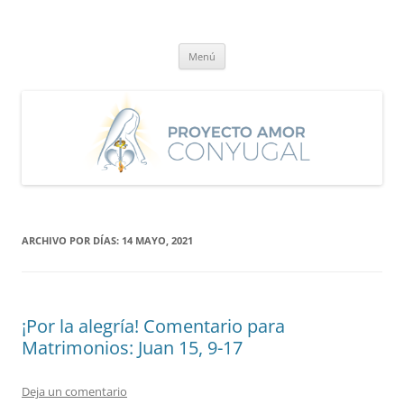
Saltar
al
Proyecto Amor Conyugal
contenido
Un proyecto misionero de María para el Matrimonio y la Familia.
Menú
ARCHIVO POR DÍAS:
14 MAYO, 2021
¡Por la alegría! Comentario para
Matrimonios: Juan 15, 9-17
Deja un comentario