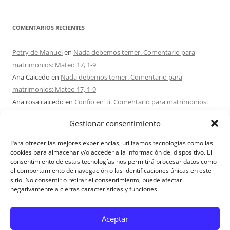
COMENTARIOS RECIENTES
Petry de Manuel
en
Nada debemos temer. Comentario para
matrimonios: Mateo 17, 1-9
Ana Caicedo
en
Nada debemos temer. Comentario para
matrimonios: Mateo 17, 1-9
Ana rosa caicedo
en
Confío en Ti. Comentario para matrimonios:
Mateo 15, 21-28
Gestionar consentimiento
Ignacio monzón
en
¿Ser o hacer? Comentario para Matrimonios:
Mateo 15, 1-2. 10-14
Para ofrecer las mejores experiencias, utilizamos tecnologías como las
Maria Asuncion Herrero Mendez
en
¿Ser o hacer? Comentario para
cookies para almacenar y/o acceder a la información del dispositivo. El
consentimiento de estas tecnologías nos permitirá procesar datos como
Matrimonios: Mateo 15, 1-2. 10-14
el comportamiento de navegación o las identificaciones únicas en este
sitio. No consentir o retirar el consentimiento, puede afectar
negativamente a ciertas características y funciones.
Aviso Legal
Aceptar