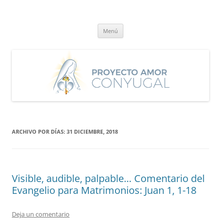
Saltar
al
Proyecto Amor Conyugal
contenido
Un proyecto misionero de María para el Matrimonio y la Familia.
Menú
ARCHIVO POR DÍAS:
31 DICIEMBRE, 2018
Visible, audible, palpable… Comentario del
Evangelio para Matrimonios: Juan 1, 1-18
Deja un comentario