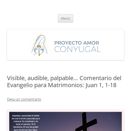
Saltar
al
Proyecto Amor Conyugal
contenido
Un proyecto misionero de María para el Matrimonio y la Familia.
Menú
Visible, audible, palpable… Comentario del
Evangelio para Matrimonios: Juan 1, 1-18
Deja un comentario