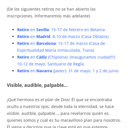
(De los siguientes retiros no se han abierto las
inscripciones. Informaremos más adelante)
Retiro
en
Sevilla
: 15-17 de febrero en Betania
Retiro
en
Madrid
: 8-10 de marzo (Casa Oblatos)
Retiro
en
Barcelona
: 15-17 de marzo (Casa de
Espiritualidad María Inmaculada, Tiana)
Retiro
en
Cádiz
(Chipiona): (Inauguramos ciudad!!!)
10-12 de mayo, Santuario de Regla.
Retiro
en
Navarra
(Javier): 31 de mayo, 1 y 2 de junio.
Visible, audible, palpable…
¡Qué hermoso es el plan de Dios! Él que se encontraba
oculto a nuestros ojos, desde toda la eternidad, se hace
visible, audible, palpable…, para revelarnos quién es,
quienes somos y cuál es Su maravilloso plan para nosotros.
Él viene a decirnos que la clave está en que estemos