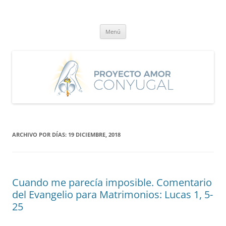
Saltar
al
Proyecto Amor Conyugal
contenido
Un proyecto misionero de María para el Matrimonio y la Familia.
Menú
ARCHIVO POR DÍAS:
19 DICIEMBRE, 2018
Cuando me parecía imposible. Comentario
del Evangelio para Matrimonios: Lucas 1, 5-
25