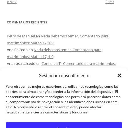
« Nov
Ene »
COMENTARIOS RECIENTES
Petry de Manuel
en
Nada debemos temer. Comentario para
matrimonios: Mateo 17, 1-9
Ana Caicedo
en
Nada debemos temer. Comentario para
matrimonios: Mateo 17, 1-9
Ana rosa caicedo
en
Confío en Ti. Comentario para matrimonios:
Mateo 15, 21-28
Gestionar consentimiento
Ignacio monzón
en
¿Ser o hacer? Comentario para Matrimonios:
Mateo 15, 1-2. 10-14
Para ofrecer las mejores experiencias, utilizamos tecnologías como las
Maria Asuncion Herrero Mendez
en
¿Ser o hacer? Comentario para
cookies para almacenar y/o acceder a la información del dispositivo. El
consentimiento de estas tecnologías nos permitirá procesar datos como
Matrimonios: Mateo 15, 1-2. 10-14
el comportamiento de navegación o las identificaciones únicas en este
sitio. No consentir o retirar el consentimiento, puede afectar
negativamente a ciertas características y funciones.
Aviso Legal