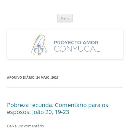
Saltar
para
Proyecto Amor Conyugal
o
Un proyecto misionero de María para el Matrimonio y la Familia.
conteúdo
Menu
ARQUIVO DIÁRIO:
24 MAIO, 2026
Pobreza fecunda. Comentário para os
esposos: João 20, 19-23
Deixe um comentário