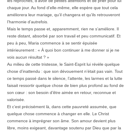
les reproches, d’avoir de petites attentions et de prier pour lui
chaque jour. Au fond d’elle-même, elle espère que tout cela
améliorera leur mariage, qu’il changera et qu’ils retrouveront
l’harmonie d’autrefois.
Mais le temps passe et, apparemment, rien ne s’améliore. Il
reste distant, absorbé par son travail et peu communicatif. Et
peu à peu, Maria commence à se sentir épuisée
intérieurement : « À quoi bon continuer à me donner si je ne
vois aucun résultat ? »
Au milieu de cette tristesse, le Saint-Esprit lui révèle quelque
chose d’inattendu : que son dévouement n’était pas vain. Tout
ce temps passé dans le silence, l’attente, les larmes et la lutte
faisait ressortir quelque chose de bien plus profond au fond de
son cœur : son besoin d’être aimée en retour, reconnue et
valorisée.
Et c’est précisément là, dans cette pauvreté assumée, que
quelque chose commence à changer en elle. Le Christ
commence à imprégner son âme. Son amour devient plus
libre, moins exigeant, davantage soutenu par Dieu que par la