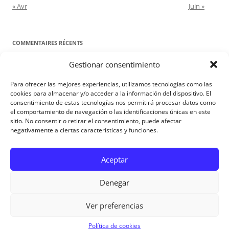
« Avr
Juin »
COMMENTAIRES RÉCENTS
Gestionar consentimiento
Proyecto Amor Conyugal
dans
Contre toute attente. Commentaire
pour les époux : Luc 12, 8-12
Para ofrecer las mejores experiencias, utilizamos tecnologías como las
Manuel Miralles
dans
Contre toute attente. Commentaire pour les
cookies para almacenar y/o acceder a la información del dispositivo. El
consentimiento de estas tecnologías nos permitirá procesar datos como
époux : Luc 12, 8-12
el comportamiento de navegación o las identificaciones únicas en este
sitio. No consentir o retirar el consentimiento, puede afectar
negativamente a ciertas características y funciones.
Aviso Legal
Aceptar
Denegar
Ver preferencias
Aviso Legal
|
Política de privacidad
|
Política de cookies
Política de cookies