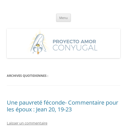
Aller
au
Proyecto Amor Conyugal
contenu
Un proyecto misionero de María para el Matrimonio y la Familia.
Menu
ARCHIVES QUOTIDIENNES :
Une pauvreté féconde- Commentaire pour
les époux : Jean 20, 19-23
Laisser un commentaire