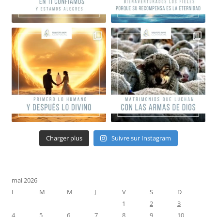
Charger plus
Suivre sur Instagram
mai 2026
L
M
M
J
V
S
D
1
2
3
4
5
6
7
8
9
10