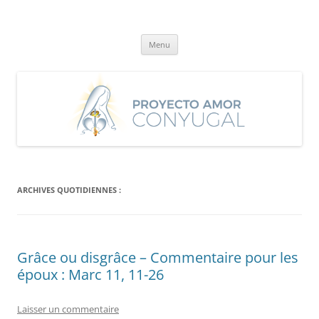
Aller
au
Proyecto Amor Conyugal
contenu
Un proyecto misionero de María para el Matrimonio y la Familia.
Menu
ARCHIVES QUOTIDIENNES :
Grâce ou disgrâce – Commentaire pour les
époux : Marc 11, 11-26
Laisser un commentaire