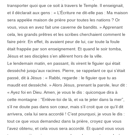
transporter quoi que ce soit à travers le Temple. Il enseignait,
et il déclarait aux gens : « L’Écriture ne dit-elle pas : Ma maison
sera appelée maison de prière pour toutes les nations ? Or
vous, vous en avez fait une caverne de bandits. » Apprenant
cela, les grands prêtres et les scribes cherchaient comment le
faire périr. En effet, ils avaient peur de lui, car toute la foule
était frappée par son enseignement. Et quand le soir tomba,
Jésus et ses disciples s’en allèrent hors de la ville.
Le lendemain matin, en passant, ils virent le figuier qui était
desséché jusqu’aux racines. Pierre, se rappelant ce qui s’était
passé, dit à Jésus : « Rabbi, regarde : le figuier que tu as
maudit est desséché. » Alors Jésus, prenant la parole, leur dit :
« Ayez foi en Dieu. Amen, je vous le dis : quiconque dira à
cette montagne : “Enlève-toi de là, et va te jeter dans la mer”,
s’il ne doute pas dans son cœur, mais s’il croit que ce qu’il dit
arrivera, cela lui sera accordé ! C’est pourquoi, je vous le dis :
tout ce que vous demandez dans la prière, croyez que vous
l’avez obtenu, et cela vous sera accordé. Et quand vous vous