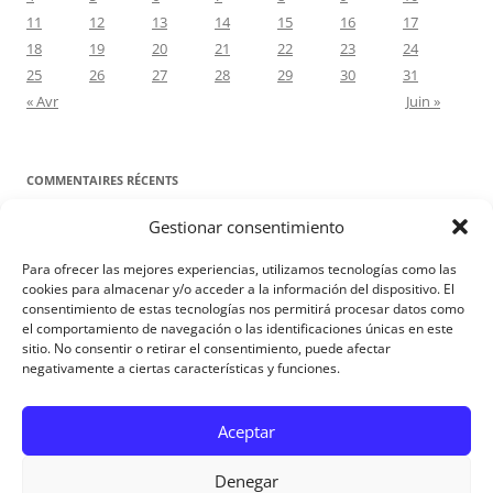
11
12
13
14
15
16
17
18
19
20
21
22
23
24
25
26
27
28
29
30
31
« Avr
Juin »
COMMENTAIRES RÉCENTS
Gestionar consentimiento
Proyecto Amor Conyugal
dans
Contre toute attente. Commentaire
pour les époux : Luc 12, 8-12
Para ofrecer las mejores experiencias, utilizamos tecnologías como las
Manuel Miralles
dans
Contre toute attente. Commentaire pour les
cookies para almacenar y/o acceder a la información del dispositivo. El
consentimiento de estas tecnologías nos permitirá procesar datos como
époux : Luc 12, 8-12
el comportamiento de navegación o las identificaciones únicas en este
sitio. No consentir o retirar el consentimiento, puede afectar
negativamente a ciertas características y funciones.
Aviso Legal
Aceptar
Denegar