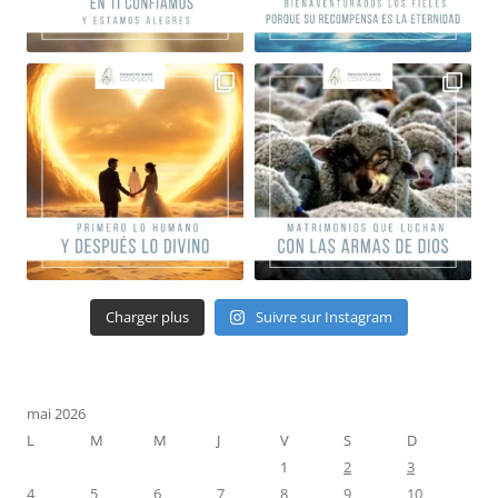
Charger plus
Suivre sur Instagram
mai 2026
L
M
M
J
V
S
D
1
2
3
4
5
6
7
8
9
10