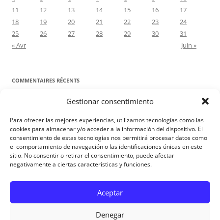
11
12
13
14
15
16
17
18
19
20
21
22
23
24
25
26
27
28
29
30
31
« Avr
Juin »
COMMENTAIRES RÉCENTS
Gestionar consentimiento
Proyecto Amor Conyugal
dans
Contre toute attente. Commentaire
pour les époux : Luc 12, 8-12
Para ofrecer las mejores experiencias, utilizamos tecnologías como las
Manuel Miralles
dans
Contre toute attente. Commentaire pour les
cookies para almacenar y/o acceder a la información del dispositivo. El
consentimiento de estas tecnologías nos permitirá procesar datos como
époux : Luc 12, 8-12
el comportamiento de navegación o las identificaciones únicas en este
sitio. No consentir o retirar el consentimiento, puede afectar
negativamente a ciertas características y funciones.
Aviso Legal
Aceptar
Denegar