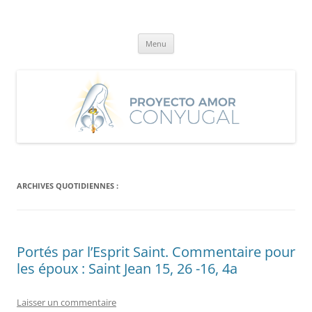
Aller
au
Proyecto Amor Conyugal
contenu
Un proyecto misionero de María para el Matrimonio y la Familia.
Menu
ARCHIVES QUOTIDIENNES :
Portés par l’Esprit Saint. Commentaire pour
les époux : Saint Jean 15, 26 -16, 4a
Laisser un commentaire