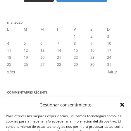
mai 2026
L
M
M
J
V
S
D
1
2
3
4
5
6
7
8
9
10
11
12
13
14
15
16
17
18
19
20
21
22
23
24
25
26
27
28
29
30
31
« Avr
Juin »
COMMENTAIRES RÉCENTS
Gestionar consentimiento
Proyecto Amor Conyugal
dans
Contre toute attente. Commentaire
pour les époux : Luc 12, 8-12
Para ofrecer las mejores experiencias, utilizamos tecnologías como las
Manuel Miralles
dans
Contre toute attente. Commentaire pour les
cookies para almacenar y/o acceder a la información del dispositivo. El
consentimiento de estas tecnologías nos permitirá procesar datos como
époux : Luc 12, 8-12