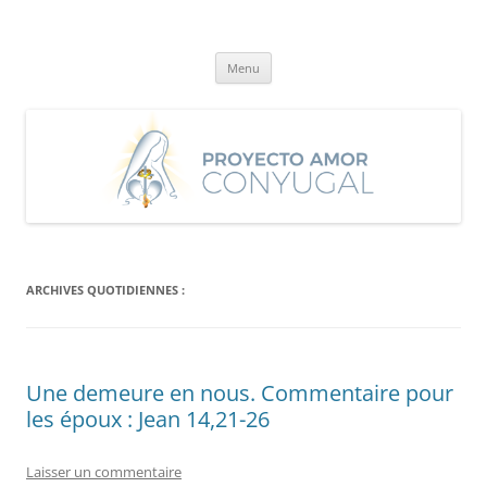
Aller
au
Proyecto Amor Conyugal
contenu
Un proyecto misionero de María para el Matrimonio y la Familia.
Menu
ARCHIVES QUOTIDIENNES :
Une demeure en nous. Commentaire pour
les époux : Jean 14,21-26
Laisser un commentaire