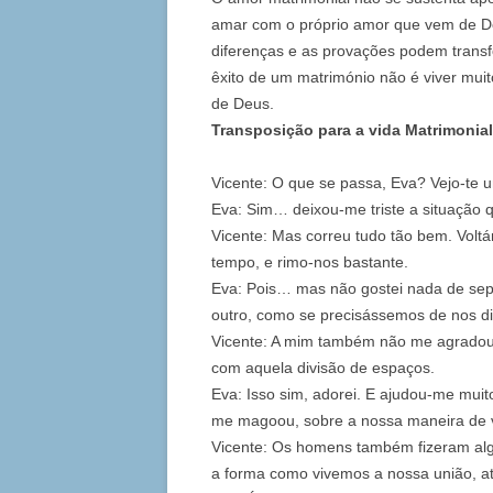
amar com o próprio amor que vem de Deu
diferenças e as provações podem tran
êxito de um matrimónio não é viver muit
de Deus.
Transposição para a vida Matrimonial
Vicente: O que se passa, Eva? Vejo‑te u
Eva: Sim… deixou‑me triste a situação 
Vicente: Mas correu tudo tão bem. Volt
tempo, e rimo‑nos bastante.
Eva: Pois… mas não gostei nada de se
outro, como se precisássemos de nos div
Vicente: A mim também não me agradou
com aquela divisão de espaços.
Eva: Isso sim, adorei. E ajudou‑me mui
me magoou, sobre a nossa maneira de vi
Vicente: Os homens também fizeram alg
a forma como vivemos a nossa união, a