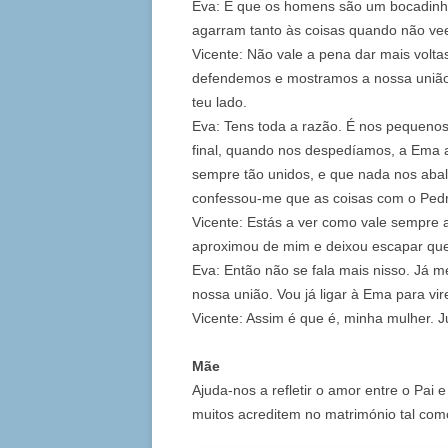
Eva: É que os homens são um bocadinh
agarram tanto às coisas quando não v
Vicente: Não vale a pena dar mais volta
defendemos e mostramos a nossa união. 
teu lado.
Eva: Tens toda a razão. É nos pequenos
final, quando nos despedíamos, a Ema 
sempre tão unidos, e que nada nos abal
confessou‑me que as coisas com o Pedro
Vicente: Estás a ver como vale sempre
aproximou de mim e deixou escapar qu
Eva: Então não se fala mais nisso. Já me
nossa união. Vou já ligar à Ema para vi
Vicente: Assim é que é, minha mulher. J
Mãe
Ajuda‑nos a refletir o amor entre o Pai 
muitos acreditem no matrimónio tal com