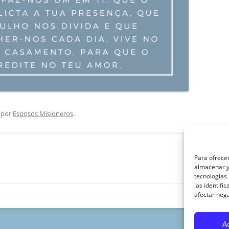
por
Esposos Misioneros
.
Para ofrecer
almacenar y/
tecnologías
las identifi
afectar nega
A