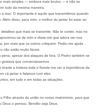
o mais simples — embora mais brutos — e não se
eem tudo da mesma maneira.
s a isso. O importante é aquilo que transmitimos quando
Além disso, para mim, o melhor do jantar foi estar ao
 detalhes que mais se transmite. Não te contei, mas no
aproximou‑se de mim e disse‑me que adora ver‑nos
a, por mais que os outros critiquem. Pediu‑me ajuda…
 não estão muito fáceis.
 a pena, apesar dos ataques de fora. O Pedro também se
e gostava que conversássemos.
 tiraste a tristeza toda e fizeste‑me ver a importância da
rem cá jantar e falamos com eles.
untos, em tudo e em todas as situações.
e o Filho através da união no nosso matrimónio, para que
o Deus o pensou. Bendito seja Deus.