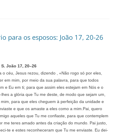
o para os esposos: João 17, 20-26
 S. João 17
,
20
–
26
 o céu, Jesus rezou, dizendo , «Não rogo só por eles,
r em mim, por meio da sua palavra, para que todos
m e Eu em ti; para que assim eles estejam em Nós e o
-lhes a glória que Tu me deste, de modo que sejam um,
mim, para que eles cheguem à perfeição da unidade e
iaste e que os amaste a eles como a mim.Pai, quero
migo aqueles que Tu me confiaste, para que contemplem
por me teres amado antes da criação do mundo. Pai justo,
ci-te e estes reconheceram que Tu me enviaste. Eu dei-