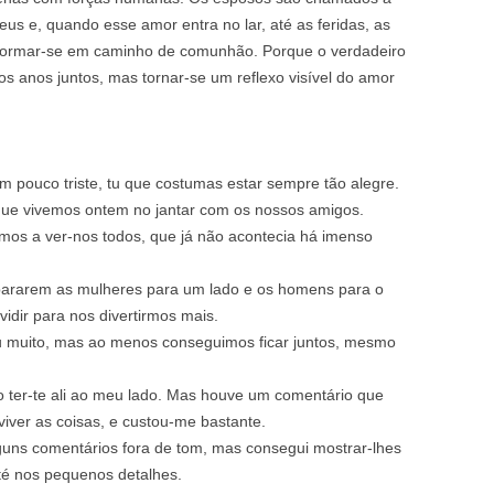
s e, quando esse amor entra no lar, até as feridas, as
sformar‑se em caminho de comunhão. Porque o verdadeiro
os anos juntos, mas tornar‑se um reflexo visível do amor
m pouco triste, tu que costumas estar sempre tão alegre.
que vivemos ontem no jantar com os nossos amigos.
ámos a ver‑nos todos, que já não acontecia há imenso
pararem as mulheres para um lado e os homens para o
idir para nos divertirmos mais.
 muito, mas ao menos conseguimos ficar juntos, mesmo
to ter‑te ali ao meu lado. Mas houve um comentário que
ver as coisas, e custou‑me bastante.
uns comentários fora de tom, mas consegui mostrar‑lhes
té nos pequenos detalhes.