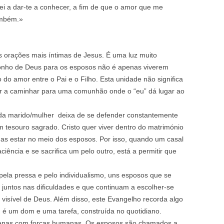
ei a dar-te a conhecer, a fim de que o amor que me
também.»
orações mais íntimas de Jesus. É uma luz muito
 sonho de Deus para os esposos não é apenas viverem
 do amor entre o Pai e o Filho. Esta unidade não significa
 a caminhar para uma comunhão onde o “eu” dá lugar ao
a marido/mulher deixa de se defender constantemente
 tesouro sagrado. Cristo quer viver dentro do matrimónio
s estar no meio dos esposos. Por isso, quando um casal
iência e se sacrifica um pelo outro, está a permitir que
ela pressa e pelo individualismo, uns esposos que se
untos nas dificuldades e que continuam a escolher‑se
visível de Deus. Além disso, este Evangelho recorda algo
; é um dom e uma tarefa, construída no quotidiano.
penas com forças humanas. Os esposos são chamados a