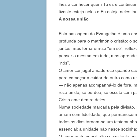
lhes a conhecer quem Tu és e continuar
tiveste esteja neles e Eu esteja neles 
A nossa união
Esta passagem do Evangelho é uma das 
profunda para o matrimónio cristão: o
juntos, mas tornarem‑se “um só”, reflexo
pensar o mesmo em tudo, mas aprender
“nós”.
O amor conjugal amadurece quando cad
para começar a cuidar do outro como um
— não apenas acompanhá‑lo de fora, ma
reza unido, se perdoa, se escuta com pac
Cristo ame dentro deles.
Numa sociedade marcada pela divisão, p
amam com fidelidade, que permanecem j
todos os dias tornam‑se um testemunho 
essencial: a unidade não nasce sozinha
O amor matrimonial não se sustenta a