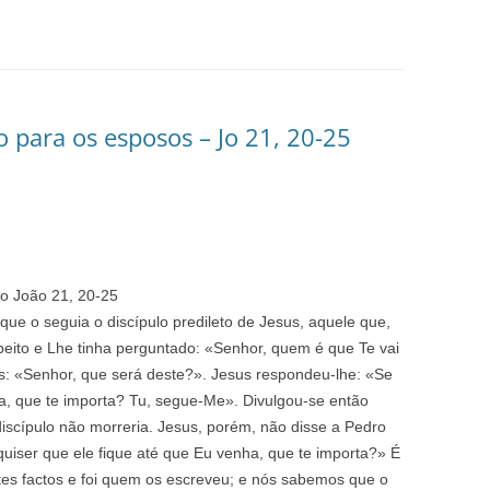
 para os esposos – Jo 21, 20-25
o João 21, 20-25
que o seguia o discípulo predileto de Jesus, aquele que,
 peito e Lhe tinha perguntado: «Senhor, quem é que Te vai
us: «Senhor, que será deste?». Jesus respondeu-lhe: «Se
ha, que te importa? Tu, segue-Me». Divulgou-se então
iscípulo não morreria. Jesus, porém, não disse a Pedro
uiser que ele fique até que Eu venha, que te importa?» É
tes factos e foi quem os escreveu; e nós sabemos que o