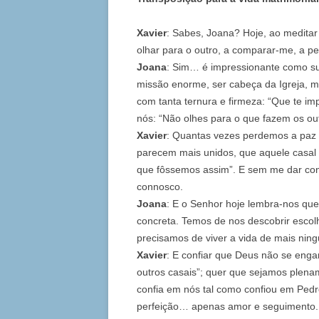
Xavier
: Sabes, Joana? Hoje, ao meditar
olhar para o outro, a comparar-me, a pe
Joana
: Sim… é impressionante como s
missão enorme, ser cabeça da Igreja, m
com tanta ternura e firmeza: “Que te 
nós: “Não olhes para o que fazem os o
Xavier
: Quantas vezes perdemos a paz 
parecem mais unidos, que aquele casal
que fôssemos assim”. E sem me dar cont
connosco.
Joana
: E o Senhor hoje lembra-nos que
concreta. Temos de nos descobrir esco
precisamos de viver a vida de mais nin
Xavier
: E confiar que Deus não se enga
outros casais”; quer que sejamos plen
confia em nós tal como confiou em Ped
perfeição… apenas amor e seguimento.