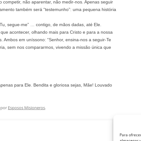
 competir, não aparentar, não medir-nos. Apenas seguir
asamento também será “testemunho”: uma pequena história
 “Tu, segue-me” … contigo, de mãos dadas, até Ele.
o que acontecer, olhando mais para Cristo e para a nossa
s. Ambos em uníssono: “Senhor, ensina-nos a seguir-Te
egria, sem nos compararmos, vivendo a missão única que
 apenas para Ele. Bendita e gloriosa sejas, Mãe! Louvado
por
Esposos Misioneros
.
Para ofrecer
almacenar y/