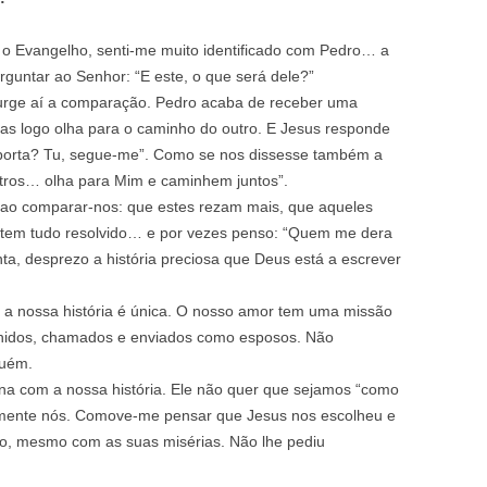
 o Evangelho, senti-me muito identificado com Pedro… a
rguntar ao Senhor: “E este, o que será dele?”
urge aí a comparação. Pedro acaba de receber uma
as logo olha para o caminho do outro. E Jesus responde
importa? Tu, segue-me”. Como se nos dissesse também a
utros… olha para Mim e caminhem juntos”.
ao comparar-nos: que estes rezam mais, que aqueles
 tem tudo resolvido… e por vezes penso: “Quem me dera
a, desprezo a história preciosa que Deus está a escrever
 a nossa história é única. O nosso amor tem uma missão
lhidos, chamados e enviados como esposos. Não
guém.
na com a nossa história. Ele não quer que sejamos “como
amente nós. Comove-me pensar que Jesus nos escolheu e
ro, mesmo com as suas misérias. Não lhe pediu