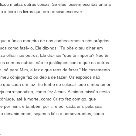
izou muitas outras coisas. Se elas fossem escritas uma a
nteiro os livros que era preciso escrever.
que a única maneira de nos conhecermos a nós próprios
os como fazê-lo, Ele diz-nos: “Tu põe o teu olhar em
o olhar nos outros, Ele diz-nos “que te importa? Não te
 com os outros, não te justifiques com o que os outros
, só para Mim, e faz o que tens de fazer.” No casamento
 meu cônjuge faz ou deixa de fazer. Os esposos não
 que cada um faz. Eu tenho de colocar todo o meu amor
ja correspondido, como fez Jesus. A minha missão nesta
cônjuge, até à morte, como Cristo fez comigo, que
ue por mim, e também por ti, e por cada um, pela sua
ão desanimemos, sejamos fiéis e perseverantes, como
: