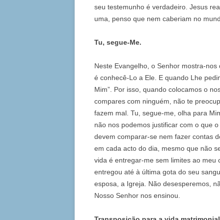
seu testemunho é verdadeiro. Jesus real
uma, penso que nem caberiam no mundo i
Tu, segue-Me.
Neste Evangelho, o Senhor mostra-nos 
é conhecê-Lo a Ele. E quando Lhe pedim
Mim”. Por isso, quando colocamos o noss
compares com ninguém, não te preocupes
fazem mal. Tu, segue-me, olha para Mim
não nos podemos justificar com o que o
devem comparar-se nem fazer contas do
em cada acto do dia, mesmo que não se
vida é entregar-me sem limites ao meu 
entregou até à última gota do seu sang
esposa, a Igreja. Não desesperemos, n
Nosso Senhor nos ensinou.
Transposição para a vida matrimonial