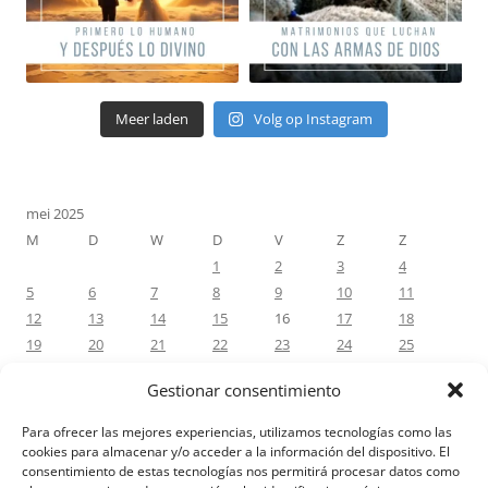
Meer laden
Volg op Instagram
mei 2025
M
D
W
D
V
Z
Z
1
2
3
4
5
6
7
8
9
10
11
12
13
14
15
16
17
18
19
20
21
22
23
24
25
26
27
28
29
30
31
Gestionar consentimiento
« apr
jun »
Para ofrecer las mejores experiencias, utilizamos tecnologías como las
cookies para almacenar y/o acceder a la información del dispositivo. El
consentimiento de estas tecnologías nos permitirá procesar datos como
RECENTE REACTIES