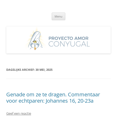
Ga
naar
Proyecto Amor Conyugal
de
Un proyecto misionero de María para el Matrimonio y la Familia.
inhoud
Menu
DAGELIJKS ARCHIEF:
30 MEI, 2025
Genade om ze te dragen. Commentaar
voor echtparen: Johannes 16, 20-23a
Geef een reactie