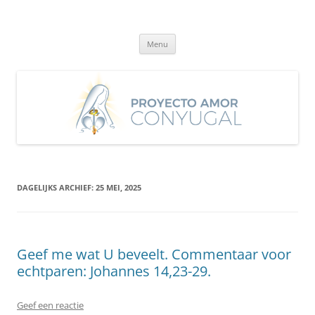
Ga
naar
Proyecto Amor Conyugal
de
Un proyecto misionero de María para el Matrimonio y la Familia.
inhoud
Menu
DAGELIJKS ARCHIEF:
25 MEI, 2025
Geef me wat U beveelt. Commentaar voor
echtparen: Johannes 14,23-29.
Geef een reactie