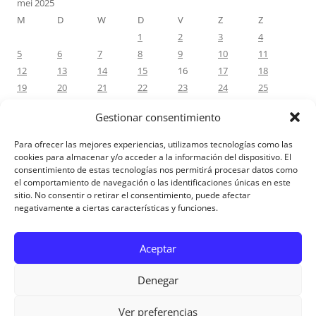
mei 2025
M
D
W
D
V
Z
Z
1
2
3
4
5
6
7
8
9
10
11
12
13
14
15
16
17
18
19
20
21
22
23
24
25
26
27
28
29
30
31
Gestionar consentimiento
« apr
jun »
Para ofrecer las mejores experiencias, utilizamos tecnologías como las
cookies para almacenar y/o acceder a la información del dispositivo. El
consentimiento de estas tecnologías nos permitirá procesar datos como
RECENTE REACTIES
el comportamiento de navegación o las identificaciones únicas en este
sitio. No consentir o retirar el consentimiento, puede afectar
negativamente a ciertas características y funciones.
Aviso Legal
Aceptar
Denegar
Ver preferencias