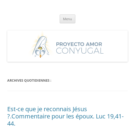
Aller
au
Proyecto Amor Conyugal
contenu
Un proyecto misionero de María para el Matrimonio y la Familia.
Menu
ARCHIVES QUOTIDIENNES :
Est-ce que je reconnais Jésus
?.Commentaire pour les époux. Luc 19,41-
44.