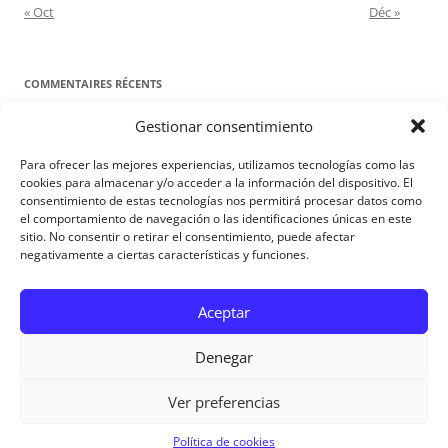
« Oct
Déc »
COMMENTAIRES RÉCENTS
Gestionar consentimiento
Proyecto Amor Conyugal
dans
Contre toute attente. Commentaire
pour les époux : Luc 12, 8-12
Para ofrecer las mejores experiencias, utilizamos tecnologías como las
Manuel Miralles
dans
Contre toute attente. Commentaire pour les
cookies para almacenar y/o acceder a la información del dispositivo. El
consentimiento de estas tecnologías nos permitirá procesar datos como
époux : Luc 12, 8-12
el comportamiento de navegación o las identificaciones únicas en este
sitio. No consentir o retirar el consentimiento, puede afectar
negativamente a ciertas características y funciones.
Aviso Legal
Aceptar
Denegar
Ver preferencias
Aviso Legal
|
Política de privacidad
|
Política de cookies
Política de cookies