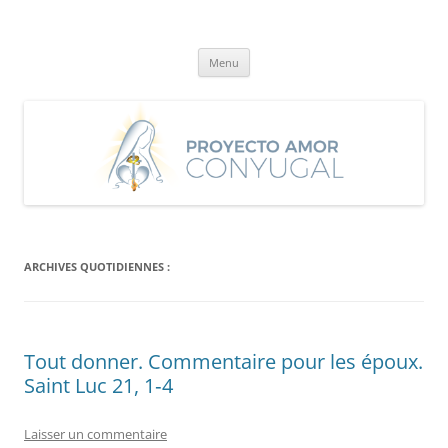
Aller
au
Proyecto Amor Conyugal
contenu
Un proyecto misionero de María para el Matrimonio y la Familia.
Menu
ARCHIVES QUOTIDIENNES :
Tout donner. Commentaire pour les époux.
Saint Luc 21, 1‐4
Laisser un commentaire