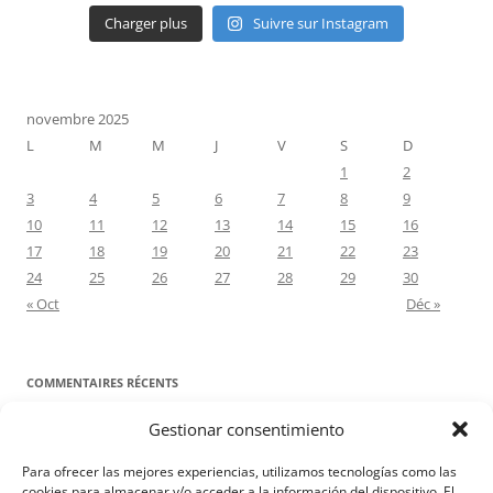
Charger plus
Suivre sur Instagram
novembre 2025
L
M
M
J
V
S
D
1
2
3
4
5
6
7
8
9
10
11
12
13
14
15
16
17
18
19
20
21
22
23
24
25
26
27
28
29
30
« Oct
Déc »
COMMENTAIRES RÉCENTS
Gestionar consentimiento
Proyecto Amor Conyugal
dans
Contre toute attente. Commentaire
pour les époux : Luc 12, 8-12
Para ofrecer las mejores experiencias, utilizamos tecnologías como las
Manuel Miralles
dans
Contre toute attente. Commentaire pour les
cookies para almacenar y/o acceder a la información del dispositivo. El