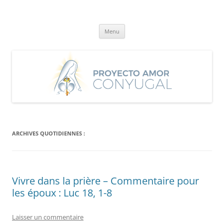
Aller
au
Proyecto Amor Conyugal
contenu
Un proyecto misionero de María para el Matrimonio y la Familia.
Menu
ARCHIVES QUOTIDIENNES :
Vivre dans la prière – Commentaire pour
les époux : Luc 18, 1-8
Laisser un commentaire