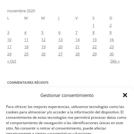
novembre 2025
L
M
M
J
V
S
D
1
2
3
4
5
6
7
8
9
10
11
12
13
14
15
16
17
18
19
20
21
22
23
24
25
26
27
28
29
30
« Oct
Déc »
COMMENTAIRES RÉCENTS
Gestionar consentimiento
Proyecto Amor Conyugal
dans
Contre toute attente. Commentaire
pour les époux : Luc 12, 8-12
Para ofrecer las mejores experiencias, utilizamos tecnologías como las
Manuel Miralles
dans
Contre toute attente. Commentaire pour les
cookies para almacenar y/o acceder a la información del dispositivo. El
consentimiento de estas tecnologías nos permitirá procesar datos como
époux : Luc 12, 8-12
el comportamiento de navegación o las identificaciones únicas en este
sitio. No consentir o retirar el consentimiento, puede afectar
negativamente a ciertas características y funciones.