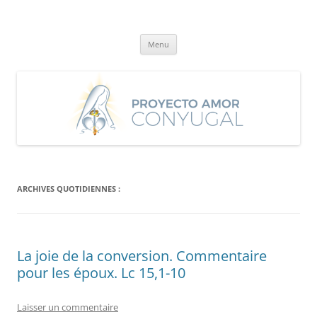
Aller
au
Proyecto Amor Conyugal
contenu
Un proyecto misionero de María para el Matrimonio y la Familia.
Menu
ARCHIVES QUOTIDIENNES :
La joie de la conversion. Commentaire
pour les époux. Lc 15,1-10
Laisser un commentaire