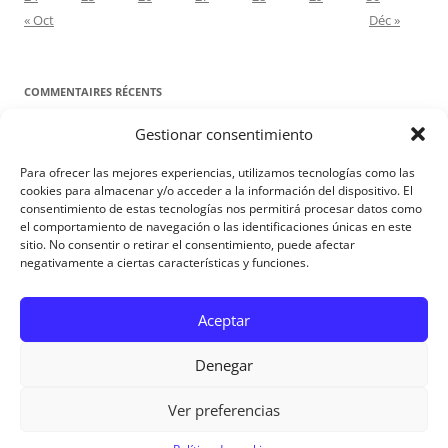
« Oct
Déc »
COMMENTAIRES RÉCENTS
Gestionar consentimiento
Proyecto Amor Conyugal
dans
Contre toute attente. Commentaire
pour les époux : Luc 12, 8-12
Para ofrecer las mejores experiencias, utilizamos tecnologías como las
Manuel Miralles
dans
Contre toute attente. Commentaire pour les
cookies para almacenar y/o acceder a la información del dispositivo. El
consentimiento de estas tecnologías nos permitirá procesar datos como
époux : Luc 12, 8-12
el comportamiento de navegación o las identificaciones únicas en este
sitio. No consentir o retirar el consentimiento, puede afectar
negativamente a ciertas características y funciones.
Aviso Legal
Aceptar
Denegar
Ver preferencias
Aviso Legal
|
Política de privacidad
|
Política de cookies