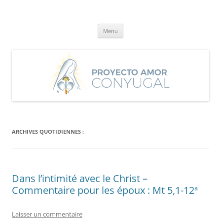
Aller
au
Proyecto Amor Conyugal
contenu
Un proyecto misionero de María para el Matrimonio y la Familia.
Menu
ARCHIVES QUOTIDIENNES :
Dans l’intimité avec le Christ –
Commentaire pour les époux : Mt 5,1-12ª
Laisser un commentaire