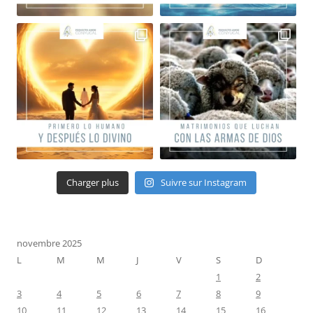
Charger plus
Suivre sur Instagram
novembre 2025
L
M
M
J
V
S
D
1
2
3
4
5
6
7
8
9
10
11
12
13
14
15
16