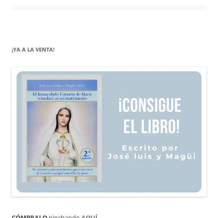
¡YA A LA VENTA!
CÓMPRALO
pinchando
AQUÍ