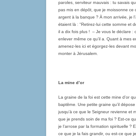
paroles, serviteur mauvais : tu savais qu
pas mis en dépôt, que je moissonne ce q
argent à la banque ? À mon arrivée, je l’a
étaient là : “Retirez-lui cette somme et do
il a dix fois plus ! – Je vous le déclare :
enlever même ce qu’il a. Quant à mes en
amenez-les ici et égorgez-les devant moi.
monter à Jérusalem.
La mine d’or
La graine de la foi est cette mine d’or 
baptême. Une petite graine qu’il dépos
jusqu’à ce que le Seigneur revienne et m
que je prends soin de ma foi ? Est-ce que
je l’arrose par la formation spirituelle 
ce que je la fais grandir, ou est-ce que j