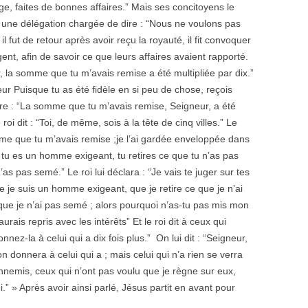
ge, faites de bonnes affaires.” Mais ses concitoyens le
lui une délégation chargée de dire : “Nous ne voulons pas
fut de retour après avoir reçu la royauté, il fit convoquer
rgent, afin de savoir ce que leurs affaires avaient rapporté.
r, la somme que tu m’avais remise a été multipliée par dix.”
teur Puisque tu as été fidèle en si peu de chose, reçois
t dire : “La somme que tu m’avais remise, Seigneur, a été
 roi dit : “Toi, de même, sois à la tête de cinq villes.” Le
somme que tu m’avais remise ;je l’ai gardée enveloppée dans
ar tu es un homme exigeant, tu retires ce que tu n’as pas
s pas semé.” Le roi lui déclara : “Je vais te juger sur tes
e je suis un homme exigeant, que je retire ce que je n’ai
ue je n’ai pas semé ; alors pourquoi n’as-tu pas mis mon
urais repris avec les intérêts” Et le roi dit à ceux qui
nnez-la à celui qui a dix fois plus.” On lui dit : “Seigneur,
 on donnera à celui qui a ; mais celui qui n’a rien se verra
nemis, ceux qui n’ont pas voulu que je règne sur eux,
” » Après avoir ainsi parlé, Jésus partit en avant pour