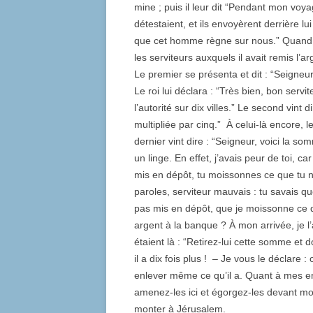
mine ; puis il leur dit “Pendant mon voya
détestaient, et ils envoyèrent derrière 
que cet homme règne sur nous.” Quand il 
les serviteurs auxquels il avait remis l’a
Le premier se présenta et dit : “Seigneu
Le roi lui déclara : “Très bien, bon servi
l’autorité sur dix villes.” Le second vin
multipliée par cinq.” À celui-là encore, le
dernier vint dire : “Seigneur, voici la 
un linge. En effet, j’avais peur de toi, c
mis en dépôt, tu moissonnes ce que tu n’a
paroles, serviteur mauvais : tu savais qu
pas mis en dépôt, que je moissonne ce q
argent à la banque ? À mon arrivée, je l’a
étaient là : “Retirez-lui cette somme et do
il a dix fois plus ! – Je vous le déclare :
enlever même ce qu’il a. Quant à mes en
amenez-les ici et égorgez-les devant moi.
monter à Jérusalem.