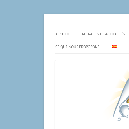
Aller
au
contenu
Un proyecto misionero de María para el Mat
Proyecto Amor Con
ACCUEIL
RETRAITES ET ACTUALITÉS
CE QUE NOUS PROPOSONS