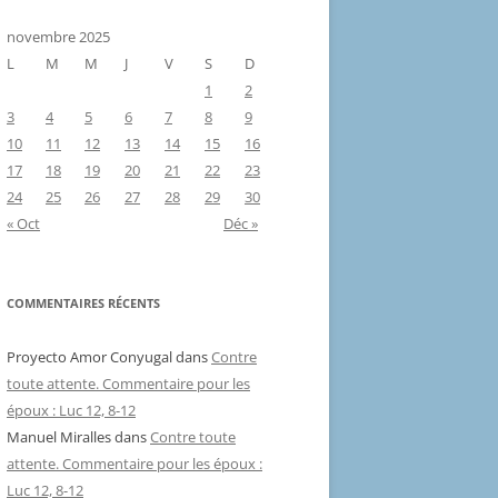
novembre 2025
L
M
M
J
V
S
D
1
2
3
4
5
6
7
8
9
10
11
12
13
14
15
16
17
18
19
20
21
22
23
24
25
26
27
28
29
30
« Oct
Déc »
COMMENTAIRES RÉCENTS
Proyecto Amor Conyugal
dans
Contre
toute attente. Commentaire pour les
époux : Luc 12, 8-12
Manuel Miralles
dans
Contre toute
attente. Commentaire pour les époux :
Luc 12, 8-12