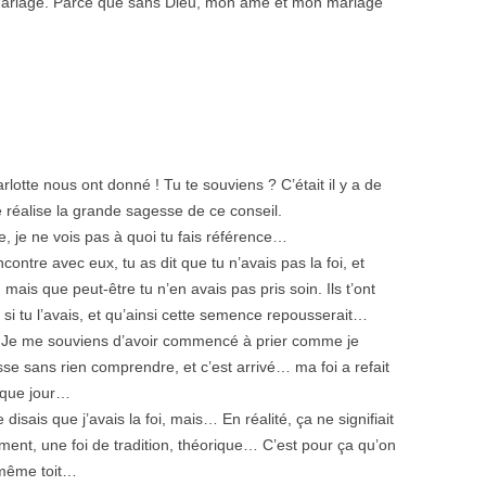
n mariage. Parce que sans Dieu, mon âme et mon mariage
lotte nous ont donné ! Tu te souviens ? C’était il y a de
réalise la grande sagesse de ce conseil.
e, je ne vois pas à quoi tu fais référence…
contre avec eux, tu as dit que tu n’avais pas la foi, et
, mais que peut-être tu n’en avais pas pris soin. Ils t’ont
 tu l’avais, et qu’ainsi cette semence repousserait…
… Je me souviens d’avoir commencé à prier comme je
sse sans rien comprendre, et c’est arrivé… ma foi a refait
haque jour…
 disais que j’avais la foi, mais… En réalité, ça ne signifiait
ment, une foi de tradition, théorique… C’est pour ça qu’on
e même toit…