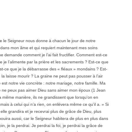
que le Seigneur nous donne à chacun le jour de notre
e dans mon âme et qui requiert maintenant mes soins
e demande comment je l’ai fait fructifier. Comment est-ce
 je l’alimente par la prière et les sacrements ? Est-ce que
? Est-ce que je la débarrasse des « fléaux » mondains ? Est-
e la laisse mourir ? La graine ne peut pas pousser à l’air
rre est notre vie concrète : notre mariage, notre famille. Ma
 je ne peux pas aimer Dieu sans aimer mon époux (1 Jean
 la même manière, ils ne grandissent que lorsqu’on en
 mais à celui qui n’a rien, on enlèvera même ce qu’il a. » Si
 elle grandira et je recevrai plus de grâce de Dieu, plus
uira aussi, car le Seigneur habitera de plus en plus dans
n, je la perdrai. Je perdrai la foi, je perdrai la grâce de