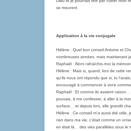
Dieu et je pourrais finir par ruiner mo
se meurent.
Application à la vie conjugale
Hélène : Quel bon conseil Antoine et Char
nombreuses années, mais maintenant je 
Raphaël : Alors rafraîchis-moi la mémoir
Hélène : Mais si, quand, lors de cette ren
qu’ils nous ont répondu que si, tu l’avais
encouragé à commencer à vivre comme si
Raphaël : Et comme ils avaient raison
pouvais, à me confesser, à aller à la me
surface… et depuis lors, elle grandit c
Hélène : Ce conseil m’a aussi été utile, je
rien dans ma vie, c’était comme un orne
en était là… des vies parallèles sous l