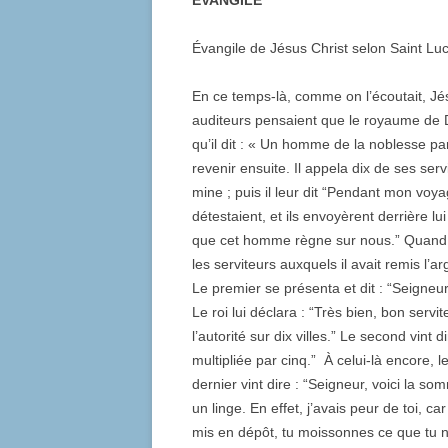
EVANGILE
Évangile de Jésus Christ selon Saint Lu
En ce temps-là, comme on l’écoutait, Jés
auditeurs pensaient que le royaume de Di
qu’il dit : « Un homme de la noblesse par
revenir ensuite. Il appela dix de ses se
mine ; puis il leur dit “Pendant mon voya
détestaient, et ils envoyèrent derrière 
que cet homme règne sur nous.” Quand il 
les serviteurs auxquels il avait remis l’a
Le premier se présenta et dit : “Seigneu
Le roi lui déclara : “Très bien, bon servi
l’autorité sur dix villes.” Le second vin
multipliée par cinq.” À celui-là encore, le
dernier vint dire : “Seigneur, voici la 
un linge. En effet, j’avais peur de toi, c
mis en dépôt, tu moissonnes ce que tu n’a