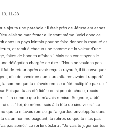
c 19, 11-28
us ajouta une parabole : il était près de Jérusalem et ses
eu allait se manifester à l’instant même. Voici donc ce
tit dans un pays lointain pour se faire donner la royauté et
rviteurs, et remit à chacun une somme de la valeur d’une
ge, faites de bonnes affaires.” Mais ses concitoyens le
lui une délégation chargée de dire : “Nous ne voulons pas
fut de retour après avoir reçu la royauté, il fit convoquer
rgent, afin de savoir ce que leurs affaires avaient rapporté.
r, la somme que tu m’avais remise a été multipliée par dix.”
teur Puisque tu as été fidèle en si peu de chose, reçois
t dire : “La somme que tu m’avais remise, Seigneur, a été
 roi dit : “Toi, de même, sois à la tête de cinq villes.” Le
somme que tu m’avais remise ;je l’ai gardée enveloppée dans
ar tu es un homme exigeant, tu retires ce que tu n’as pas
s pas semé.” Le roi lui déclara : “Je vais te juger sur tes