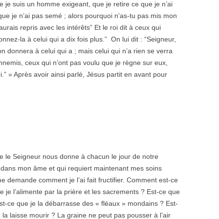
e je suis un homme exigeant, que je retire ce que je n’ai
ue je n’ai pas semé ; alors pourquoi n’as-tu pas mis mon
urais repris avec les intérêts” Et le roi dit à ceux qui
nnez-la à celui qui a dix fois plus.” On lui dit : “Seigneur,
 on donnera à celui qui a ; mais celui qui n’a rien se verra
nemis, ceux qui n’ont pas voulu que je règne sur eux,
” » Après avoir ainsi parlé, Jésus partit en avant pour
que le Seigneur nous donne à chacun le jour de notre
e dans mon âme et qui requiert maintenant mes soins
e demande comment je l’ai fait fructifier. Comment est-ce
 je l’alimente par la prière et les sacrements ? Est-ce que
? Est-ce que je la débarrasse des « fléaux » mondains ? Est-
e la laisse mourir ? La graine ne peut pas pousser à l’air