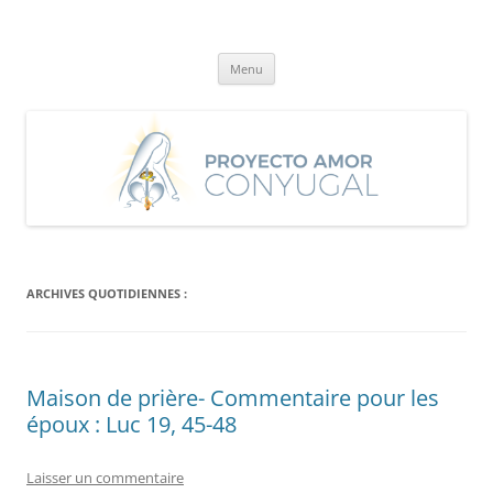
Aller
au
Proyecto Amor Conyugal
contenu
Un proyecto misionero de María para el Matrimonio y la Familia.
Menu
ARCHIVES QUOTIDIENNES :
Maison de prière- Commentaire pour les
époux : Luc 19, 45-48
Laisser un commentaire