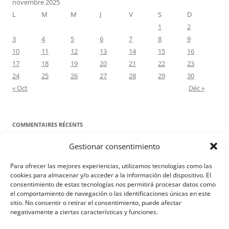
novembre 2025
L
M
M
J
V
S
D
1
2
3
4
5
6
7
8
9
10
11
12
13
14
15
16
17
18
19
20
21
22
23
24
25
26
27
28
29
30
« Oct
Déc »
COMMENTAIRES RÉCENTS
Gestionar consentimiento
Proyecto Amor Conyugal
dans
Contre toute attente. Commentaire
pour les époux : Luc 12, 8-12
Para ofrecer las mejores experiencias, utilizamos tecnologías como las
Manuel Miralles
dans
Contre toute attente. Commentaire pour les
cookies para almacenar y/o acceder a la información del dispositivo. El
consentimiento de estas tecnologías nos permitirá procesar datos como
époux : Luc 12, 8-12
el comportamiento de navegación o las identificaciones únicas en este
sitio. No consentir o retirar el consentimiento, puede afectar
negativamente a ciertas características y funciones.
Aviso Legal