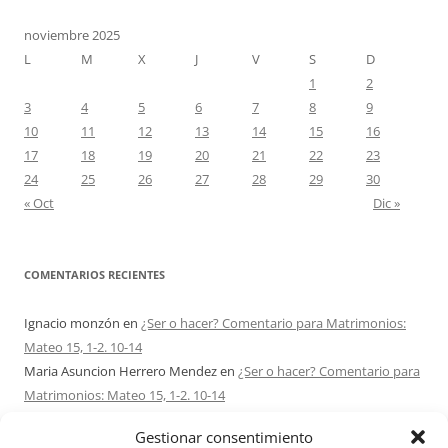
noviembre 2025
L
M
X
J
V
S
D
1
2
3
4
5
6
7
8
9
10
11
12
13
14
15
16
17
18
19
20
21
22
23
24
25
26
27
28
29
30
« Oct
Dic »
COMENTARIOS RECIENTES
Ignacio monzón
en
¿Ser o hacer? Comentario para Matrimonios:
Mateo 15, 1-2. 10-14
Maria Asuncion Herrero Mendez
en
¿Ser o hacer? Comentario para
Matrimonios: Mateo 15, 1-2. 10-14
Sandra Karina Solomita
en
RETIRO MATRIMONIOS BUENOS AIRES
Gestionar consentimiento
7 – 9 AGOSTO 2026