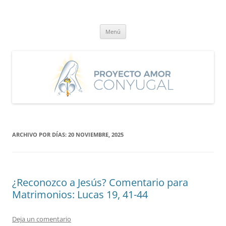
Saltar
al
Proyecto Amor Conyugal
contenido
Un proyecto misionero de María para el Matrimonio y la Familia.
Menú
ARCHIVO POR DÍAS:
20 NOVIEMBRE, 2025
¿Reconozco a Jesús? Comentario para
Matrimonios: Lucas 19, 41-44
Deja un comentario