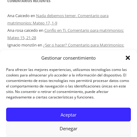
COMENTARIOS RECIENTES
Ana Caicedo
en
Nada debemos temer. Comentario para
matrimonios: Mateo 17, 1-9
Ana rosa caicedo
en
Confío en Ti. Comentario para matrimonios:
Mateo 15, 21-28
Ignacio monzón
en
¿Ser o hacer? Comentario para Matrimonios:
Mateo 15, 1-2. 10-14
Gestionar consentimiento
Maria Asuncion Herrero Mendez
en
¿Ser o hacer? Comentario para
Matrimonios: Mateo 15, 1-2. 10-14
Para ofrecer las mejores experiencias, utilizamos tecnologías como las
Sandra Karina Solomita
en
RETIRO MATRIMONIOS BUENOS AIRES
cookies para almacenar y/o acceder a la información del dispositivo. El
consentimiento de estas tecnologías nos permitirá procesar datos como
7 – 9 AGOSTO 2026
el comportamiento de navegación o las identificaciones únicas en este
sitio. No consentir o retirar el consentimiento, puede afectar
negativamente a ciertas características y funciones.
Aviso Legal
Aceptar
Denegar