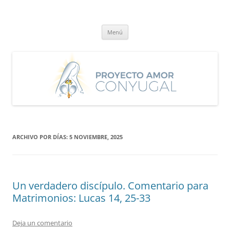
Saltar
al
Proyecto Amor Conyugal
contenido
Un proyecto misionero de María para el Matrimonio y la Familia.
Menú
ARCHIVO POR DÍAS:
5 NOVIEMBRE, 2025
Un verdadero discípulo. Comentario para
Matrimonios: Lucas 14, 25-33
Deja un comentario