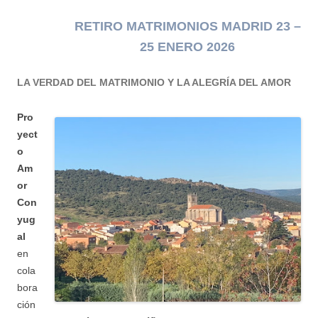
RETIRO MATRIMONIOS MADRID 23 –
25 ENERO 2026
LA VERDAD DEL MATRIMONIO Y LA ALEGRÍA DEL AMOR
Pro
yect
o
Am
or
Con
yug
al
en
cola
bora
ción