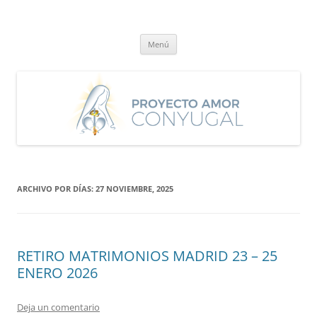
Saltar
al
Proyecto Amor Conyugal
contenido
Un proyecto misionero de María para el Matrimonio y la Familia.
Menú
ARCHIVO POR DÍAS:
27 NOVIEMBRE, 2025
RETIRO MATRIMONIOS MADRID 23 – 25
ENERO 2026
Deja un comentario