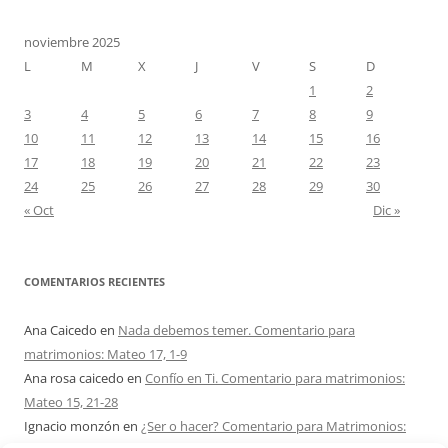
noviembre 2025
L
M
X
J
V
S
D
1
2
3
4
5
6
7
8
9
10
11
12
13
14
15
16
17
18
19
20
21
22
23
24
25
26
27
28
29
30
« Oct
Dic »
COMENTARIOS RECIENTES
Ana Caicedo
en
Nada debemos temer. Comentario para
matrimonios: Mateo 17, 1-9
Ana rosa caicedo
en
Confío en Ti. Comentario para matrimonios:
Mateo 15, 21-28
Ignacio monzón
en
¿Ser o hacer? Comentario para Matrimonios: