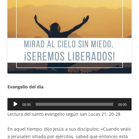
Evangelio del día
Reproductor
00:00
00:00
de
Lectura del santo evangelio según san Lucas 21, 20-28
audio
En aquel tiempo, dijo Jesús a sus discípulos: «Cuando veáis
a Jerusalén sitiada por ejércitos, sabed que entonces está