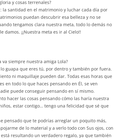
loria y cosas terrenales?
: la santidad en el matrimonio y luchar cada día por
atrimonios puedan descubrir esa belleza y no se
Cuando tengamos clara nuestra meta, todo lo demás no
e damos. ¡¡Nuestra meta es ir al Cielo!!
a va siempre nuestra amiga Lola?
 lo guapa que eres tú, por dentro y también por fuera.
iento ni maquillaje pueden dar. Todas esas horas que
es en todo lo que haces pensando en Él, se ven
e nadie puede conseguir pensando en sí mismo.
nto hacer las cosas pensando cómo las haría nuestra
 niños, estar contigo… tengo una felicidad que sé que
z he pensado que te podrías arreglar un poquito más,
ojarme de lo material y a verlo todo con Sus ojos, con
l está resultando un verdadero regalo, ya que también