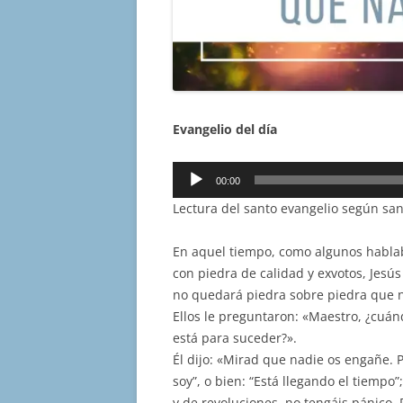
Evangelio del día
Reproductor
00:00
de
Lectura del santo evangelio según san
audio
En aquel tiempo, como algunos habla
con piedra de calidad y exvotos, Jesús
no quedará piedra sobre piedra que n
Ellos le preguntaron: «Maestro, ¿cuánd
está para suceder?».
Él dijo: «Mirad que nadie os engañe.
soy”, o bien: “Está llegando el tiempo”
y de revoluciones, no tengáis pánico.