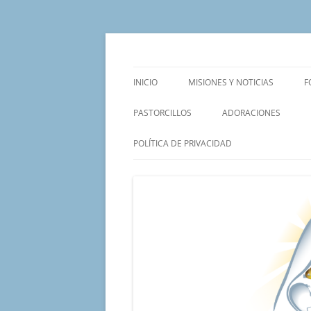
Saltar
al
contenido
Un proyecto misionero de María para el Mat
Proyecto Amor Con
INICIO
MISIONES Y NOTICIAS
F
PASTORCILLOS
ADORACIONES
POLÍTICA DE PRIVACIDAD