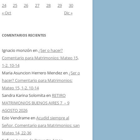
24
25
26
27
28
29
30
« Oct
Dic »
COMENTARIOS RECIENTES
Ignacio monzón
en
¿Ser o hacer?
Comentario para Matrimonios: Mateo 15,
1-2. 10-14
Maria Asuncion Herrero Mendez
en
¿Ser o
hacer? Comentario para Matrimonios:
Mateo 15, 1-2. 10-14
Sandra Karina Solomita
en
RETIRO
MATRIMONIOS BUENOS AIRES 7 – 9
AGOSTO 2026
Ezio Vendrame
en
Acudid siempre al
Señor. Comentario para Matrimonios: san
Mateo 14, 22-36