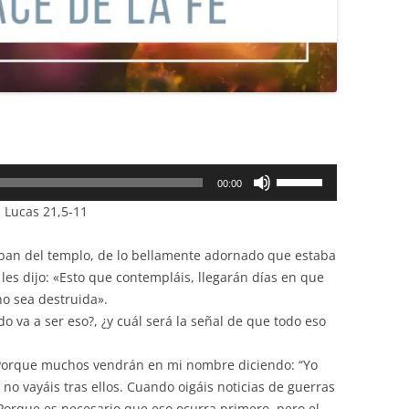
Utiliza
00:00
las
 Lucas 21,5-11
teclas
de
ban del templo, de lo bellamente adornado que estaba
flecha
 les dijo: «Esto que contempláis, llegarán días en que
arriba/abajo
o sea destruida».
para
o va a ser eso?, ¿y cuál será la señal de que todo eso
aumentar
o
 Porque muchos vendrán en mi nombre diciendo: “Yo
disminuir
; no vayáis tras ellos. Cuando oigáis noticias de guerras
el
 Porque es necesario que eso ocurra primero, pero el