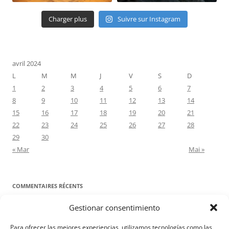
Charger plus
Suivre sur Instagram
avril 2024
L
M
M
J
V
S
D
1
2
3
4
5
6
7
8
9
10
11
12
13
14
15
16
17
18
19
20
21
22
23
24
25
26
27
28
29
30
« Mar
Mai »
COMMENTAIRES RÉCENTS
Gestionar consentimiento
Proyecto Amor Conyugal
dans
Contre toute attente. Commentaire
pour les époux : Luc 12, 8-12
Para ofrecer las mejores experiencias, utilizamos tecnologías como las