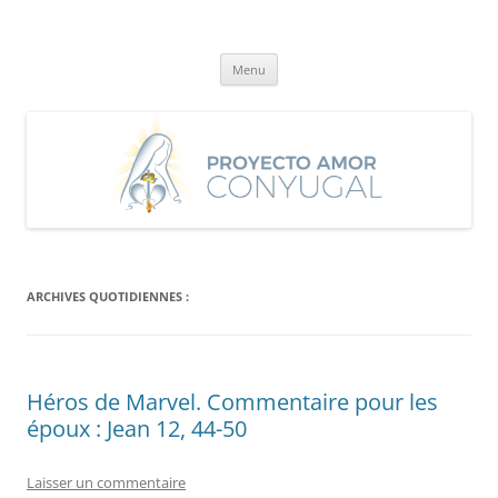
Aller
au
Proyecto Amor Conyugal
contenu
Un proyecto misionero de María para el Matrimonio y la Familia.
Menu
ARCHIVES QUOTIDIENNES :
Héros de Marvel. Commentaire pour les
époux : Jean 12, 44-50
Laisser un commentaire