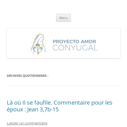
Aller
au
Proyecto Amor Conyugal
contenu
Un proyecto misionero de María para el Matrimonio y la Familia.
Menu
ARCHIVES QUOTIDIENNES :
Là où Il se faufile. Commentaire pour les
époux : Jean 3,7b-15
Laisser un commentaire