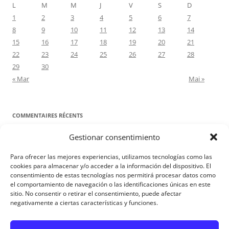
L
M
M
J
V
S
D
1
2
3
4
5
6
7
8
9
10
11
12
13
14
15
16
17
18
19
20
21
22
23
24
25
26
27
28
29
30
« Mar
Mai »
COMMENTAIRES RÉCENTS
Gestionar consentimiento
Proyecto Amor Conyugal
dans
Contre toute attente. Commentaire
pour les époux : Luc 12, 8-12
Para ofrecer las mejores experiencias, utilizamos tecnologías como las
Manuel Miralles
dans
Contre toute attente. Commentaire pour les
cookies para almacenar y/o acceder a la información del dispositivo. El
consentimiento de estas tecnologías nos permitirá procesar datos como
époux : Luc 12, 8-12
el comportamiento de navegación o las identificaciones únicas en este
sitio. No consentir o retirar el consentimiento, puede afectar
negativamente a ciertas características y funciones.
Aviso Legal