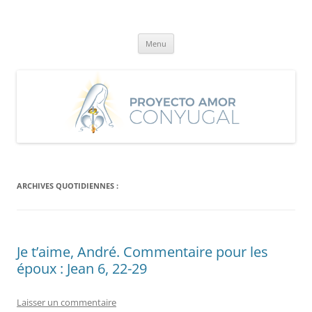
Aller
au
Proyecto Amor Conyugal
contenu
Un proyecto misionero de María para el Matrimonio y la Familia.
Menu
ARCHIVES QUOTIDIENNES :
Je t’aime, André. Commentaire pour les
époux : Jean 6, 22-29
Laisser un commentaire