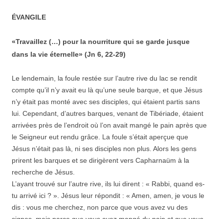
ÉVANGILE
«Travaillez (…) pour la nourriture qui se garde jusque
dans la vie éternelle» (Jn 6, 22-29)
Le lendemain, la foule restée sur l’autre rive du lac se rendit
compte qu’il n’y avait eu là qu’une seule barque, et que Jésus
n’y était pas monté avec ses disciples, qui étaient partis sans
lui. Cependant, d’autres barques, venant de Tibériade, étaient
arrivées près de l’endroit où l’on avait mangé le pain après que
le Seigneur eut rendu grâce. La foule s’était aperçue que
Jésus n’était pas là, ni ses disciples non plus. Alors les gens
prirent les barques et se dirigèrent vers Capharnaüm à la
recherche de Jésus.
L’ayant trouvé sur l’autre rive, ils lui dirent : « Rabbi, quand es-
tu arrivé ici ? ». Jésus leur répondit : « Amen, amen, je vous le
dis : vous me cherchez, non parce que vous avez vu des
signes, mais parce que vous avez mangé du pain et que vous