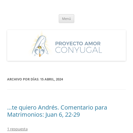
Saltar
al
Proyecto Amor Conyugal
contenido
Un proyecto misionero de María para el Matrimonio y la Familia.
Menú
ARCHIVO POR DÍAS:
15 ABRIL, 2024
…te quiero Andrés. Comentario para
Matrimonios: Juan 6, 22-29
1 respuesta