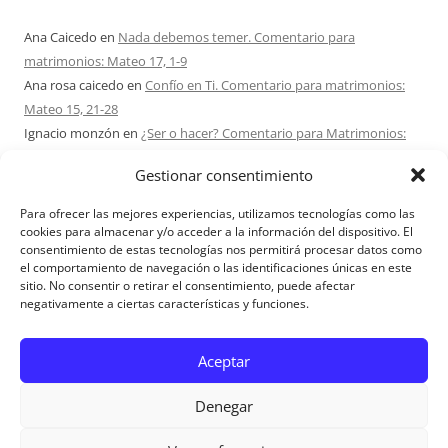
Ana Caicedo
en
Nada debemos temer. Comentario para
matrimonios: Mateo 17, 1-9
Ana rosa caicedo
en
Confío en Ti. Comentario para matrimonios:
Mateo 15, 21-28
Ignacio monzón
en
¿Ser o hacer? Comentario para Matrimonios:
Mateo 15, 1-2. 10-14
Gestionar consentimiento
Maria Asuncion Herrero Mendez
en
¿Ser o hacer? Comentario para
Matrimonios: Mateo 15, 1-2. 10-14
Para ofrecer las mejores experiencias, utilizamos tecnologías como las
Sandra Karina Solomita
en
RETIRO MATRIMONIOS BUENOS AIRES
cookies para almacenar y/o acceder a la información del dispositivo. El
consentimiento de estas tecnologías nos permitirá procesar datos como
7 – 9 AGOSTO 2026
el comportamiento de navegación o las identificaciones únicas en este
sitio. No consentir o retirar el consentimiento, puede afectar
negativamente a ciertas características y funciones.
Aviso Legal
Aceptar
Denegar