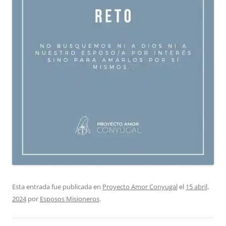
Esta entrada fue publicada en
Proyecto Amor Conyugal
el
15 abril,
2024
por
Esposos Misioneros
.