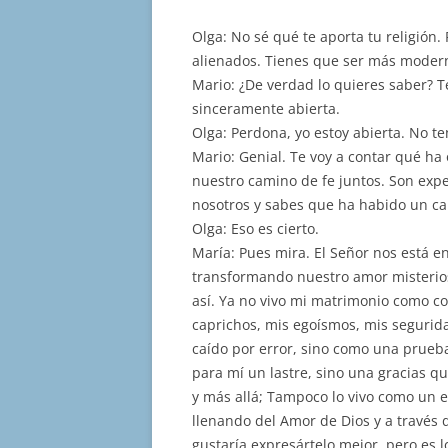
Olga: No sé qué te aporta tu religión
alienados. Tienes que ser más moder
Mario: ¿De verdad lo quieres saber? T
sinceramente abierta.
Olga: Perdona, yo estoy abierta. No te
Mario: Genial. Te voy a contar qué h
nuestro camino de fe juntos. Son expe
nosotros y sabes que ha habido un c
Olga: Eso es cierto.
María: Pues mira. El Señor nos está e
transformando nuestro amor misterios
así. Ya no vivo mi matrimonio como c
caprichos, mis egoísmos, mis segurida
caído por error, sino como una prueba
para mí un lastre, sino una gracias q
y más allá; Tampoco lo vivo como un e
llenando del Amor de Dios y a través d
gustaría expresártelo mejor, pero es 