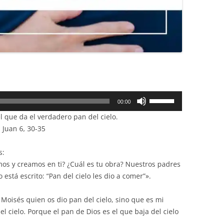
Utiliza
00:00
las
l que da el verdadero pan del cielo.
teclas
 Juan 6, 30-35
de
flecha
s:
arriba/abajo
os y creamos en ti? ¿Cuál es tu obra? Nuestros padres
para
está escrito: “Pan del cielo les dio a comer”».
aumentar
o
 Moisés quien os dio pan del cielo, sino que es mi
disminuir
l cielo. Porque el pan de Dios es el que baja del cielo
el