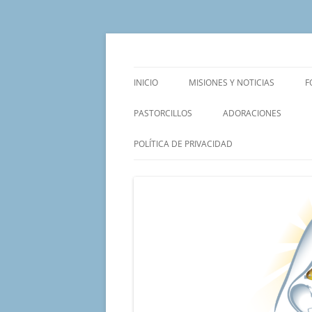
Saltar
al
contenido
Un proyecto misionero de María para el Mat
Proyecto Amor Con
INICIO
MISIONES Y NOTICIAS
F
PASTORCILLOS
ADORACIONES
POLÍTICA DE PRIVACIDAD