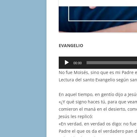
EVANGELIO
Reproductor
00:00
de
No fue Moisés, sino que es mi Padre e
audio
Lectura del santo Evangelio según san
En aquel tiempo, en gentío dijo a Jesú
«¿Y qué signo haces tú, para que veam
comieron el maná en el desierto, como 
Jesús les replicó:
«En verdad, en verdad os digo: no fue
Padre el que os da el verdadero pan de