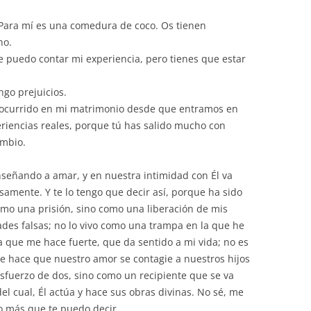
. Para mí es una comedura de coco. Os tienen
no.
e puedo contar mi experiencia, pero tienes que estar
ngo prejuicios.
a ocurrido en mi matrimonio desde que entramos en
riencias reales, porque tú has salido mucho con
ambio.
nseñando a amar, y en nuestra intimidad con Él va
amente. Y te lo tengo que decir así, porque ha sido
omo una prisión, sino como una liberación de mis
des falsas; no lo vivo como una trampa en la que he
 que me hace fuerte, que da sentido a mi vida; no es
ue hace que nuestro amor se contagie a nuestros hijos
sfuerzo de dos, sino como un recipiente que se va
el cual, Él actúa y hace sus obras divinas. No sé, me
lo más que te puedo decir.