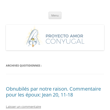
Aller
au
Proyecto Amor Conyugal
contenu
Un proyecto misionero de María para el Matrimonio y la Familia.
Menu
ARCHIVES QUOTIDIENNES :
Obnubilés par notre raison. Commentaire
pour les époux: Jean 20, 11-18
Laisser un commentaire