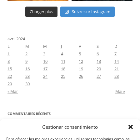
Charger plus
Suivre sur Instagram
avril 2024
L
M
M
J
V
S
D
1
2
3
4
5
6
7
8
9
10
11
12
13
14
15
16
17
18
19
20
21
22
23
24
25
26
27
28
29
30
« Mar
Mai »
COMMENTAIRES RÉCENTS
Gestionar consentimiento
Proyecto Amor Conyugal
dans
Contre toute attente. Commentaire
pour les époux : Luc 12, 8-12
Para ofrecer las mejores experiencias, utilizamos tecnologías como las