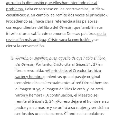
aprueba la dimensión que ellos han intentado dar al
problema.
Evita enzarzarse en las controversias jurídico-
casuísticas; y, en cambio, se remite dos veces al principio».
Procediendo así,
hace clara referencia a l
as palabras
correspondientes del
libro del
Génesis
, que también sus
interlocutores sabían de memoria. De esas palabras
de la
revelación más antigua, Cristo saca la conclusión
y se
cierra la conversación.
«Principio» significa, pues, aquello de que habla el libro
del Génesis
.
Por tanto, Cristo
cita al
Génesis
1, 27
en
forma resumida: «
Al principio, el Creador los hizo
varón y hembra
«, mientras que el pasaje original
completo dice así textualmente: «Creó Dios al hombre
a imagen suya, a imagen de Dios lo creó, y los creó
varón y hembra».
A continuación, el Maestro se
remite al
Génesis
2, 24
: «
Por eso dejará el hombre a su
padre y a su madre y se unirá a su mujer; y vendrán a
ser los dos una sola carne
«.
Citando estas palabras