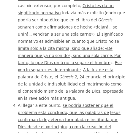
casi «in extenso», por completo,
Cristo les da un
significado normativo
todavía más explícito (dado que
podría ser hipotético que en el libro del
Génesis
sonaran como afirmaciones de hecho «dejará… se
unirá… vendrán a ser una sola carne»).
El significado
normativo es admisible en cuanto que Cristo no se
limita sólo a la cita misma, sino que añade: «De
manera que ya no son dos, sino una sola carne. Por
tanto, lo que Dios unió no lo separe el hombre
«.
Ese
«no lo separe» es determinante
.
A la luz de esta
palabra de Cristo, el
Génesis
2, 24 enuncia el principio
de la unidad e indisolubilidad del matrimonio como
el contenido mismo de la Palabra de Dios, expresada
en la revelación más antigua.
Al llegar a este punto,
se podría sostener que el
problema está concluido, que las palabras de Jesús
confirman la ley eterna formulada e instituida por
Dios desde el «principio», como la creación del