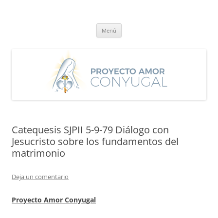
Saltar
al
Proyecto Amor Conyugal
contenido
Un proyecto misionero de María para el Matrimonio y la Familia.
Menú
Catequesis SJPII 5-9-79 Diálogo con
Jesucristo sobre los fundamentos del
matrimonio
Deja un comentario
Proyecto Amor Conyugal