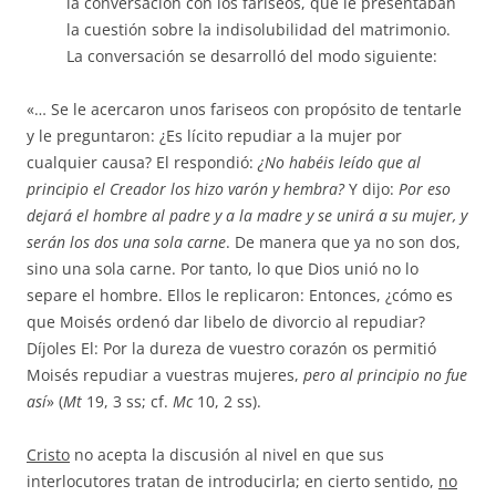
la conversación con los fariseos, que le presentaban
la cuestión sobre la indisolubilidad del matrimonio.
La conversación se desarrolló del modo siguiente:
«… Se le acercaron unos fariseos con propósito de tentarle
y le preguntaron: ¿Es lícito repudiar a la mujer por
cualquier causa? El respondió:
¿No habéis leído que al
principio el Creador los hizo varón y hembra?
Y dijo:
Por eso
dejará el hombre al padre y a la madre y se unirá a su mujer, y
serán los dos una sola carne
. De manera que ya no son dos,
sino una sola carne. Por tanto, lo que Dios unió no lo
separe el hombre. Ellos le replicaron: Entonces, ¿cómo es
que Moisés ordenó dar libelo de divorcio al repudiar?
Díjoles El: Por la dureza de vuestro corazón os permitió
Moisés repudiar a vuestras mujeres,
pero al principio no fue
así
» (
Mt
19, 3 ss; cf.
Mc
10, 2 ss).
Cristo
no acepta la discusión al nivel en que sus
interlocutores tratan de introducirla; en cierto sentido,
no