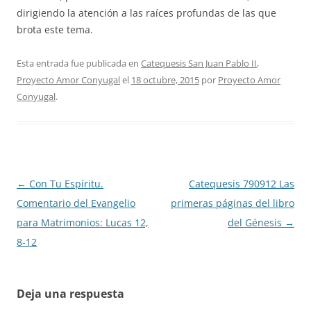
dirigiendo la atención a las raíces profundas de las que
brota este tema.
Esta entrada fue publicada en
Catequesis San Juan Pablo II
,
Proyecto Amor Conyugal
el
18 octubre, 2015
por
Proyecto Amor
Conyugal
.
Navegación
←
Con Tu Espíritu.
Catequesis 790912 Las
de
Comentario del Evangelio
primeras páginas del libro
entradas
para Matrimonios: Lucas 12,
del Génesis
→
8-12
Deja una respuesta