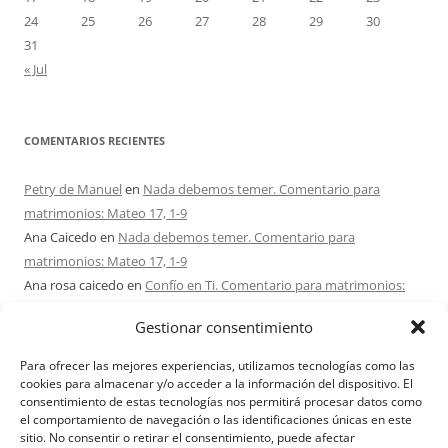
24
25
26
27
28
29
30
31
« Jul
COMENTARIOS RECIENTES
Petry de Manuel
en
Nada debemos temer. Comentario para
matrimonios: Mateo 17, 1-9
Ana Caicedo
en
Nada debemos temer. Comentario para
matrimonios: Mateo 17, 1-9
Ana rosa caicedo
en
Confío en Ti. Comentario para matrimonios:
Mateo 15, 21-28
Gestionar consentimiento
Ignacio monzón
en
¿Ser o hacer? Comentario para Matrimonios:
Mateo 15, 1-2. 10-14
Para ofrecer las mejores experiencias, utilizamos tecnologías como las
Maria Asuncion Herrero Mendez
en
¿Ser o hacer? Comentario para
cookies para almacenar y/o acceder a la información del dispositivo. El
consentimiento de estas tecnologías nos permitirá procesar datos como
Matrimonios: Mateo 15, 1-2. 10-14
el comportamiento de navegación o las identificaciones únicas en este
sitio. No consentir o retirar el consentimiento, puede afectar