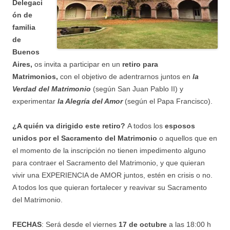
Delegaci
ón de
familia
de
Buenos
Aires
,
os invita a participar en un
retiro para
Matrimonios,
con el objetivo de adentrarnos juntos en
la
Verdad del Matrimonio
(según San Juan Pablo II) y
experimentar
la Alegría del Amor
(según el Papa Francisco).
¿A quién va dirigido este retiro?
A todos los
esposos
unidos por el Sacramento del Matrimonio
o aquellos que en
el momento de la inscripción no tienen impedimento alguno
para contraer el Sacramento del Matrimonio, y que quieran
vivir una EXPERIENCIA de AMOR juntos, estén en crisis o no.
A todos los que quieran fortalecer y reavivar su Sacramento
del Matrimonio.
FECHAS
: Será desde el viernes
17 de octubre
a las 18:00 h