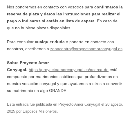
Nos pondremos en contacto con vosotros para
confirmaros la
reserva de plaza y daros las instrucciones para realizar el
pago
o indicaros si estáis en lista de espera
. En caso de
que no hubiese plazas disponibles.
Para consultar
cualquier duda
o ponerte en contacto con
nosotros, escríbenos a
zonacentro@proyectoamorconyugal.es
Sobre Proyecto Amor
Conyugal:
https://proyectoamorconyugal.es/acerca-de
está
compuesto por matrimonios católicos que profundizamos en
nuestra vocación conyugal y que ayudamos a otros a convertir
su matrimonio en algo GRANDE.
Esta entrada fue publicada en
Proyecto Amor Conyugal
el
28 agosto,
2025
por
Esposos Misioneros
.