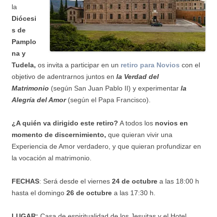
la
Diócesi
s de
Pamplo
na y
Tudela,
os invita a participar en un
retiro para Novios
con el
objetivo de adentrarnos juntos en
la Verdad del
Matrimonio
(según San Juan Pablo II) y experimentar
la
Alegría del Amor
(según el Papa Francisco).
¿A quién va dirigido este retiro?
A todos los
novios en
momento de discernimiento,
que quieran vivir una
Experiencia de Amor verdadero, y que quieran profundizar en
la vocación al matrimonio.
FECHAS
: Será desde el viernes
24 de octubre
a las 18:00 h
hasta el domingo
26 de
octubre
a las 17:30 h.
LUGAR:
Casa de espiritualidad de los Jesuitas y el Hotel