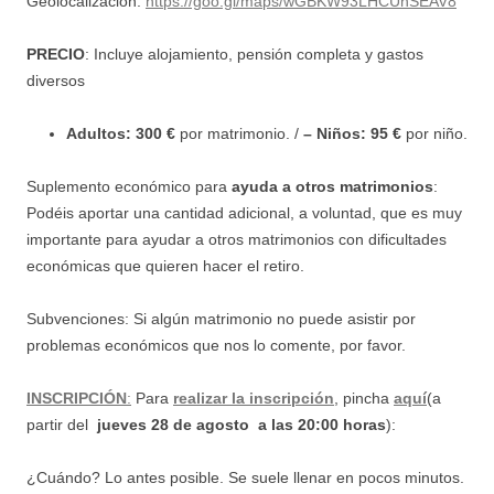
Geolocalización:
https://goo.gl/maps/wGBKW93LHCUhSEAV8
PRECIO
:
Incluye alojamiento, pensión completa y gastos
diversos
Adultos: 300 €
por matrimonio. /
– Niños: 95 €
por niño.
Suplemento económico para
ayuda a otros matrimonios
:
Podéis aportar una cantidad adicional, a voluntad, que es muy
importante para ayudar a
otros matrimonios con dificultades
económicas que quieren hacer el retiro.
Subvenciones: Si algún matrimonio no puede asistir por
problemas económicos que nos lo comente, por favor.
INSCRIPCIÓN
:
Para
realizar la inscripción
, pincha
a
quí
(a
partir del
jueves
28 de agosto a las 20:00 horas
):
¿Cuándo? Lo antes posible. Se suele llenar en pocos minutos.