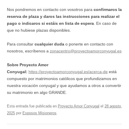
Nos pondremos en contacto con vosotros para
confirmaros la
reserva de plaza y daros las instrucciones para realizar el
pago
o indicaros si estáis en lista de espera
. En caso de
que no hubiese plazas disponibles.
Para consultar
cualquier duda
o ponerte en contacto con
nosotros, escríbenos a
zonacentro@proyectoamorconyugal.es
Sobre Proyecto Amor
Conyugal:
https://proyectoamorconyugal.es/acerca-de
está
compuesto por matrimonios católicos que profundizamos en
nuestra vocación conyugal y que ayudamos a otros a convertir
su matrimonio en algo GRANDE.
Esta entrada fue publicada en
Proyecto Amor Conyugal
el
28 agosto,
2025
por
Esposos Misioneros
.