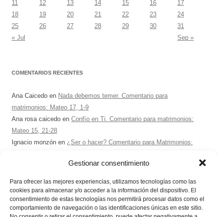
11
12
13
14
15
16
17
18
19
20
21
22
23
24
25
26
27
28
29
30
31
« Jul
Sep »
COMENTARIOS RECIENTES
Ana Caicedo
en
Nada debemos temer. Comentario para
matrimonios: Mateo 17, 1-9
Ana rosa caicedo
en
Confío en Ti. Comentario para matrimonios:
Mateo 15, 21-28
Ignacio monzón
en
¿Ser o hacer? Comentario para Matrimonios:
Mateo 15, 1-2. 10-14
Gestionar consentimiento
Maria Asuncion Herrero Mendez
en
¿Ser o hacer? Comentario para
Matrimonios: Mateo 15, 1-2. 10-14
Para ofrecer las mejores experiencias, utilizamos tecnologías como las
Sandra Karina Solomita
en
RETIRO MATRIMONIOS BUENOS
cookies para almacenar y/o acceder a la información del dispositivo. El
consentimiento de estas tecnologías nos permitirá procesar datos como el
AIRES 7 – 9 AGOSTO 2026
comportamiento de navegación o las identificaciones únicas en este sitio.
No consentir o retirar el consentimiento, puede afectar negativamente a