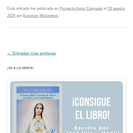
Esta entrada fue publicada en
Proyecto Amor Conyugal
el
28 agosto,
2025
por
Esposos Misioneros
.
Navegación
←
Entradas más antiguas
de
¡YA A LA VENTA!
entradas