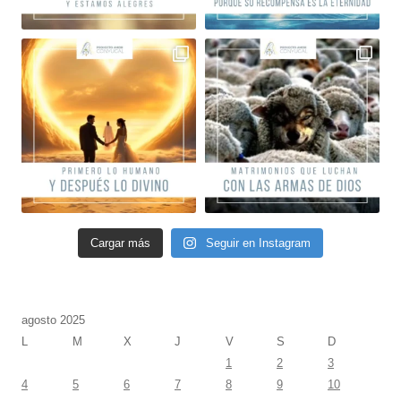
Cargar más
Seguir en Instagram
agosto 2025
L
M
X
J
V
S
D
1
2
3
4
5
6
7
8
9
10