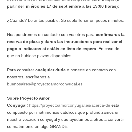
partir del
miércoles 17 de septiembre a las 19:00 horas
):
¿Cuándo? Lo antes posible. Se suele llenar en pocos minutos.
Nos pondremos en contacto con vosotros para
confirmaros la
reserva de plaza y daros las instrucciones para realizar el
pago
o indicaros si estáis en lista de espera
. En caso de
que no hubiese plazas disponibles.
Para consultar
cualquier duda
o ponerte en contacto con
nosotros, escríbenos a
buenosaires@proyectoamorconyugal.es
Sobre Proyecto Amor
Conyugal:
https://proyectoamorconyugal.es/acerca-de
está
compuesto por matrimonios católicos que profundizamos en
nuestra vocación conyugal y que ayudamos a otros a convertir
su matrimonio en algo GRANDE.