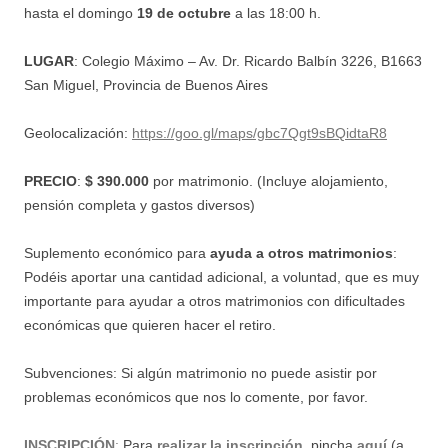
hasta el domingo
19 de octubre
a las 18:00 h.
LUGAR
: Colegio Máximo – Av. Dr. Ricardo Balbín 3226, B1663
San Miguel, Provincia de Buenos Aires
Geolocalización:
https://goo.gl/maps/gbc7Qgt9sBQidtaR8
PRECIO
:
$ 390.000
por matrimonio.
(Incluye alojamiento,
pensión completa y gastos diversos)
Suplemento económico para
ayuda a otros matrimonios
:
Podéis aportar una cantidad adicional, a voluntad, que es muy
importante para ayudar a
otros matrimonios con dificultades
económicas que quieren hacer el retiro.
Subvenciones: Si algún matrimonio no puede asistir por
problemas económicos que nos lo comente, por favor.
INSCRIPCIÓN
:
Para
realizar la inscripción
, pincha
aquí
(a