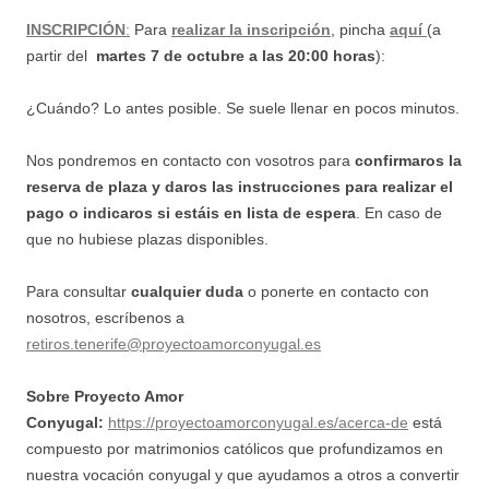
INSCRIPCIÓN
:
Para
realizar la inscripción
, pincha
aquí
(a
partir del
martes 7 de octubre a las 20:00 horas
):
¿Cuándo? Lo antes posible. Se suele llenar en pocos minutos.
Nos pondremos en contacto con vosotros para
confirmaros la
reserva de plaza y daros las instrucciones para realizar el
pago
o indicaros si estáis en lista de espera
. En caso de
que no hubiese plazas disponibles.
Para consultar
cualquier duda
o ponerte en contacto con
nosotros, escríbenos a
retiros.tenerife@proyectoamorconyugal.es
Sobre Proyecto Amor
Conyugal:
https://proyectoamorconyugal.es/acerca-de
está
compuesto por matrimonios católicos que profundizamos en
nuestra vocación conyugal y que ayudamos a otros a convertir