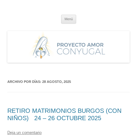
Saltar
al
Proyecto Amor Conyugal
contenido
Un proyecto misionero de María para el Matrimonio y la Familia.
Menú
ARCHIVO POR DÍAS:
28 AGOSTO, 2025
RETIRO MATRIMONIOS BURGOS (CON
NIÑOS) 24 – 26 OCTUBRE 2025
Deja un comentario