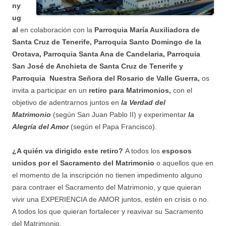
ny
ug
al
en colaboración con la
Parroquia María Auxiliadora de
Santa Cruz de Tenerife, Parroquia Santo Domingo de la
Orotava, Parroquia Santa Ana de Candelaria, Parroquia
San José de Anchieta de Santa Cruz de Tenerife y
Parroquia Nuestra Señora del Rosario de Valle Guerra
,
os
invita a participar en un
retiro para Matrimonios,
con el
objetivo de adentrarnos juntos en
la Verdad del
Matrimonio
(según San Juan Pablo II) y experimentar
la
Alegría del Amor
(según el Papa Francisco).
¿A quién va dirigido este retiro?
A todos los
esposos
unidos por el Sacramento del Matrimonio
o aquellos que en
el momento de la inscripción no tienen impedimento alguno
para contraer el Sacramento del Matrimonio, y que quieran
vivir una EXPERIENCIA de AMOR juntos, estén en crisis o no.
A todos los que quieran fortalecer y reavivar su Sacramento
del Matrimonio.