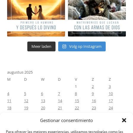
Meer laden
Volg op Instagram
augustus 2025
M
D
W
D
V
Z
Z
1
2
3
4
5
6
7
8
9
10
11
12
13
14
15
16
17
18
19
20
21
22
23
24
25
26
27
28
29
30
31
Gestionar consentimiento
« jul
sep »
Para ofrecer las mejores experiencias, utilizamos tecnologías como las