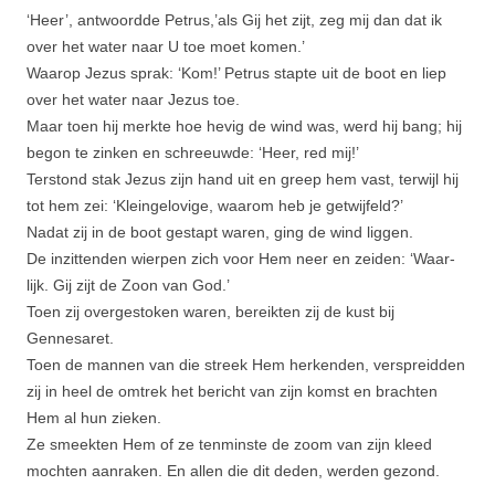
‘Heer’, antwoordde Petrus,’als Gij het zijt, zeg mij dan dat ik
over het water naar U toe moet komen.’
Waarop Jezus sprak: ‘Kom!’ Petrus stapte uit de boot en liep
over het water naar Jezus toe.
Maar toen hij merkte hoe hevig de wind was, werd hij bang; hij
begon te zinken en schreeuwde: ‘Heer, red mij!’
Terstond stak Jezus zijn hand uit en greep hem vast, terwijl hij
tot hem zei: ‘Kleingelovige, waarom heb je getwijfeld?’
Nadat zij in de boot gestapt waren, ging de wind liggen.
De inzittenden wierpen zich voor Hem neer en zeiden: ‘Waar­
lijk. Gij zijt de Zoon van God.’
Toen zij overgestoken waren, bereikten zij de kust bij
Gennesaret.
Toen de mannen van die streek Hem herkenden, verspreidden
zij in heel de omtrek het bericht van zijn komst en brachten
Hem al hun zieken.
Ze smeekten Hem of ze tenminste de zoom van zijn kleed
mochten aanraken. En allen die dit deden, werden gezond.