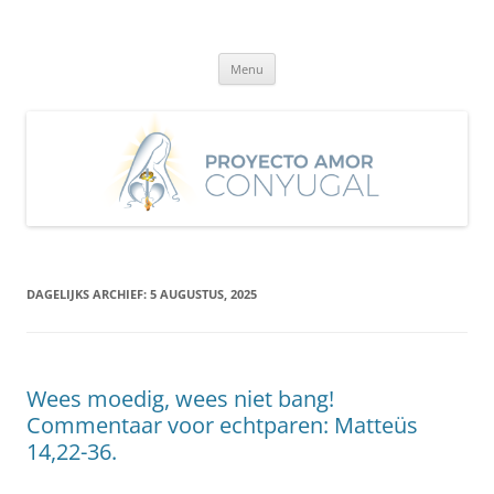
Ga
naar
Proyecto Amor Conyugal
de
Un proyecto misionero de María para el Matrimonio y la Familia.
inhoud
Menu
DAGELIJKS ARCHIEF:
5 AUGUSTUS, 2025
Wees moedig, wees niet bang!
Commentaar voor echtparen: Matteüs
14,22-36.