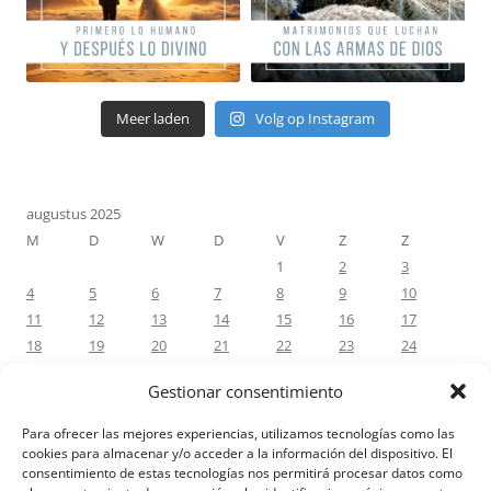
Meer laden
Volg op Instagram
augustus 2025
M
D
W
D
V
Z
Z
1
2
3
4
5
6
7
8
9
10
11
12
13
14
15
16
17
18
19
20
21
22
23
24
25
26
27
28
29
30
31
Gestionar consentimiento
« jul
sep »
Para ofrecer las mejores experiencias, utilizamos tecnologías como las
cookies para almacenar y/o acceder a la información del dispositivo. El
consentimiento de estas tecnologías nos permitirá procesar datos como
RECENTE REACTIES