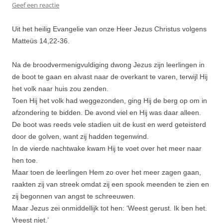
Geef een reactie
Uit het heilig Evangelie van onze Heer Jezus Christus volgens
Matteüs 14,22-36.
Na de broodvermenigvuldiging dwong Jezus zijn leerlingen in
de boot te gaan en alvast naar de overkant te varen, terwijl Hij
het volk naar huis zou zenden.
Toen Hij het volk had weggezon­den, ging Hij de berg op om in
afzondering te bidden. De avond viel en Hij was daar alleen.
De boot was reeds vele stadien uit de kust en werd geteisterd
door de golven, want zij hadden tegenwind.
In de vierde nachtwake kwam Hij te voet over het meer naar
hen toe.
Maar toen de leerlingen Hem zo over het meer zagen gaan,
raakten zij van streek omdat zij een spook meenden te zien en
zij begonnen van angst te schreeu­wen.
Maar Jezus zei onmiddellijk tot hen: ‘Weest gerust. Ik ben het.
Vreest niet.’